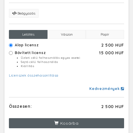
Beágyazás
Letöltés
Vászon
Papír
2 500 HUF
Alap licensz
15 000 HUF
Bővített licensz
Üzleti célú felhasználás egyes esetei
Sajtó célú felhasználás
Kiállítás
Licenszek összehasonlítása
Kedvezmények
Összesen:
2 500 HUF
Kosárba