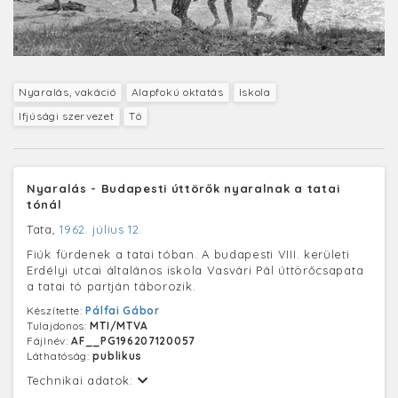
Nyaralás, vakáció
Alapfokú oktatás
Iskola
Ifjúsági szervezet
Tó
Nyaralás - Budapesti úttörők nyaralnak a tatai
tónál
Tata,
1962. július 12.
Fiúk fürdenek a tatai tóban. A budapesti VIII. kerületi
Erdélyi utcai általános iskola Vasvári Pál úttörőcsapata
a tatai tó partján táborozik.
Készítette:
Pálfai Gábor
Tulajdonos:
MTI/MTVA
Fájlnév:
AF__PG196207120057
Láthatóság:
publikus
Technikai adatok: