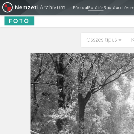
Nemzeti
Archívum
Főoldal
Fotótár
Rádióarchívu
FOTÓ
Összes típus