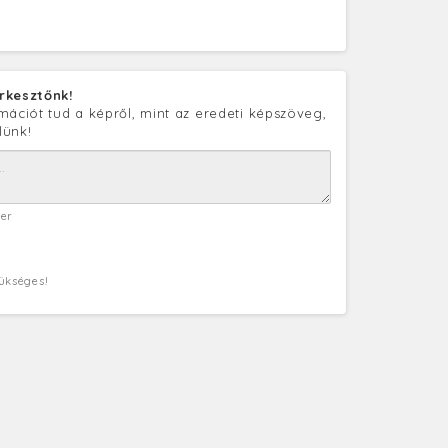
rkesztőnk!
mációt tud a képről, mint az eredeti képszöveg,
lünk!
ter
zükséges!