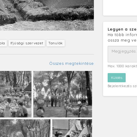
Legyen a sze
Ha több infor
ossza meg ve
ola
Ifjúsági szervezet
Tanulók
Összes megtekintése
Max. 1000 karak
Bejelentkezés s