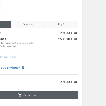
Vászon
Papír
2 500 HUF
z
15 000 HUF
censz
ú felhasználás egyes esetei
 felhasználás
hasonlítása
edvezmények
2 500 HUF
Kosárba