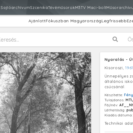
m
Sajtóarchívum
Szcenika
Tévéműsorok
M3
TV Maci-bolt
Műsorarchív
Ajánlott
Fókuszban Magyarország
Legfrissebb
Ez
Ö
Nyaralás - Ú
Kisoroszi,
1961
Ünnepélyes zás
általános isk
csúcsánál.
Készítette:
Fén
Tulajdonos:
MTI
Fájlnév:
AF__N
Láthatóság:
pub
Kiadás dátuma
Technikai ada