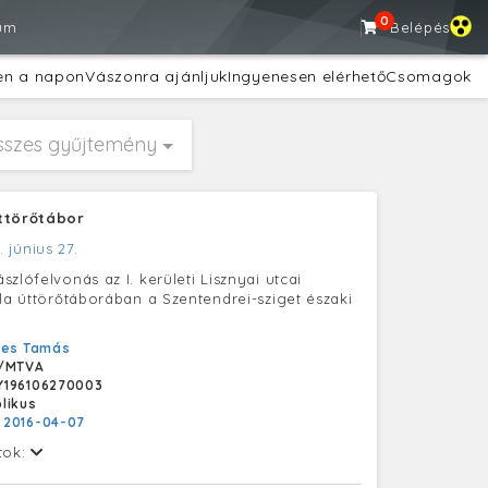
0
um
Belépés
en a napon
Vászonra ajánljuk
Ingyenesen elérhető
Csomagok
sszes gyűjtemény
ttörőtábor
. június 27.
zlófelvonás az I. kerületi Lisznyai utcai
ola úttörőtáborában a Szentendrei-sziget északi
yes Tamás
/MTVA
Y196106270003
likus
:
2016-04-07
tok: