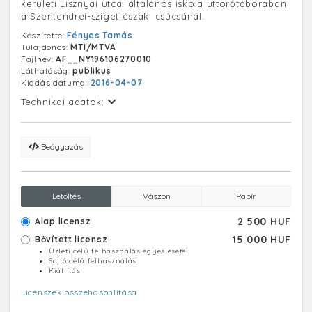
kerületi Lisznyai utcai általános iskola úttörőtáborában
a Szentendrei-sziget északi csúcsánál.
Készítette:
Fényes Tamás
Tulajdonos:
MTI/MTVA
Fájlnév:
AF__NY196106270010
Láthatóság:
publikus
Kiadás dátuma:
2016-04-07
Technikai adatok:
Beágyazás
Letöltés
Vászon
Papír
2 500 HUF
Alap licensz
15 000 HUF
Bővített licensz
Üzleti célú felhasználás egyes esetei
Sajtó célú felhasználás
Kiállítás
Licenszek összehasonlítása