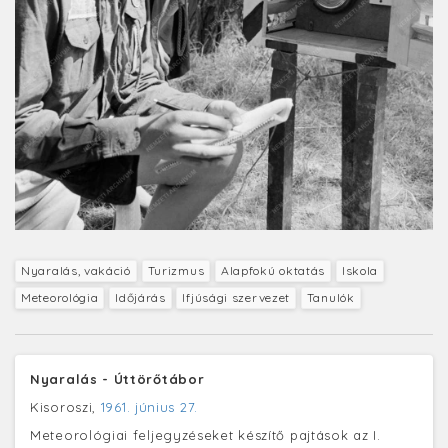
Nyaralás, vakáció
Turizmus
Alapfokú oktatás
Iskola
Meteorológia
Időjárás
Ifjúsági szervezet
Tanulók
Nyaralás - Úttörőtábor
Kisoroszi,
1961. június 27.
Meteorológiai feljegyzéseket készítő pajtások az I.