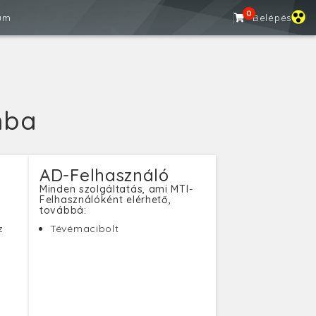
0
um
Belépés
mba
AD-Felhasználó
Minden szolgáltatás, ami MTI-
Felhasználóként elérhető,
továbbá:
z
Tévémacibolt