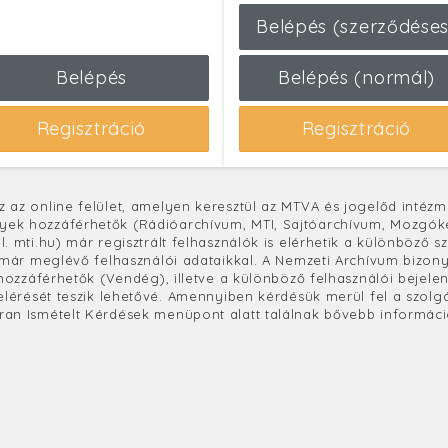
Belépés (szerződéses
Belépés
Belépés (normál)
Regisztráció
Regisztráció
 az online felület, amelyen keresztül az MTVA és jogelőd intézmé
yek hozzáférhetők (Rádióarchívum, MTI, Sajtóarchívum, Mozgók
l. mti.hu) már regisztrált felhasználók is elérhetik a különböző s
a már meglévő felhasználói adataikkal. A Nemzeti Archívum bizo
s hozzáférhetők (Vendég), illetve a különböző felhasználói beje
 elérését teszik lehetővé. Amennyiben kérdésük merül fel a szolg
ran Ismételt Kérdések menüpont alatt találnak bővebb informáci