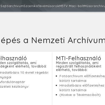
m
Sajtóarchívum
Szcenika
Tévéműsorok
M3
TV Maci-bolt
Műsorarchív
lépés a Nemzeti Archívu
lhasználó
MTI-Felhasználó
den szolgáltatás, ami
Minden szolgáltatás, ami
dégként elérhető, továbbá:
regisztrált felhasználóként
elérhető, továbbá:
íradatbázis 10 évnél régebbi
Fotóarchívum előfizetéshe
nyagai
kötött tartalmai
vfordulónaptár
Híradatbázis előfizetéshez
özéleti kézikönyv
kötött tartalmai
(Kivéve a Tévémacibolt)