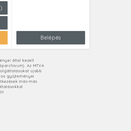
)
Belépés
nyei által kezelt
éparchívum). Az MTVA
zolgáltatásokat újabb
nyos gyűjteményei
lentkezések más-más
áltatásokkal
ót.