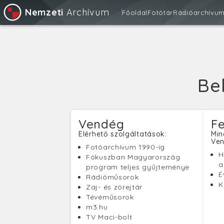
Nemzeti
Archívum
Főoldal
Fotótár
Rádióarchívu
Be
Vendég
Fe
Elérhető szolgáltatások:
Min
Ven
Fotóarchívum 1990-ig
H
Fókuszban Magyarország
a
program teljes gyűjteménye
É
Rádióműsorok
K
Zaj- és zörejtár
Tévéműsorok
m3.hu
TV Maci-bolt