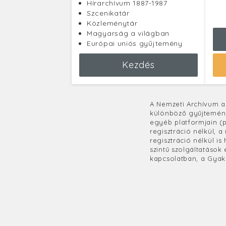
Hírarchívum 1887-1987
Szcenikatár
Közleménytár
Magyarság a világban
Európai uniós gyűjtemény
Kezdés
A Nemzeti Archívum az
különböző gyűjtemén
egyéb platformjain (p
regisztráció nélkül, 
regisztráció nélkül i
szintű szolgáltatások
kapcsolatban, a Gyak