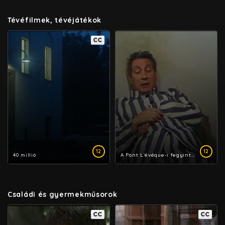
Tévéfilmek, tévéjátékok
CC
12
12
40 millió
A Pont L`évéque-i fegyintézet
Családi és gyermekműsorok
CC
CC