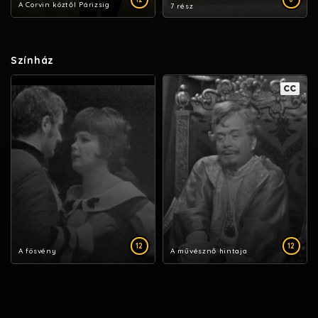
A Corvin köztől Párizsig
7 rész
Színház
CC
12
12
A fösvény
A művésznő hintaja