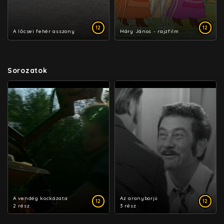
12
12
A lőcsei fehér asszony
Háry János - rajzfilm
Sorozatok
A vendég kockázata
Az aranyborjú
12
12
2 rész
3 rész