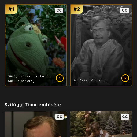
#1
#2
CC
CC
Süsü, a sárkány kalandjai
6
12
A művésznő hintaja
Süsü, a sárkány
​Szilágyi Tibor emlékére
CC
CC