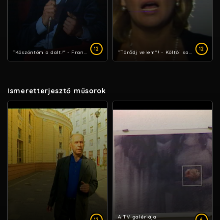
12
12
"Köszöntöm a dalt!" - Francia sanzonest
"Törődj velem"! - Költői sanzonok
Ismeretterjesztő műsorok
A TV galériája
12
6