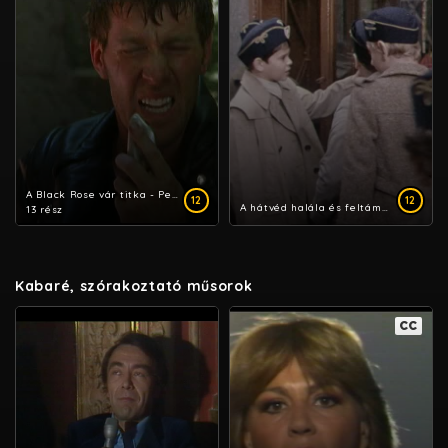
A Black Rose vár titka - Pendragon legenda
12
12
A hátvéd halála és feltámadása
13 rész
Kabaré, szórakoztató műsorok
CC