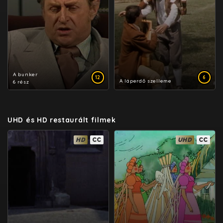
A bunker
12
6
A láperdő szelleme
6 rész
UHD és HD restaurált filmek
HD
CC
UHD
CC