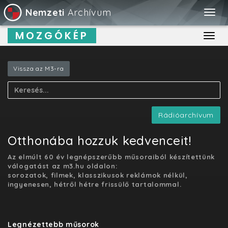
Nemzeti
Archívum
Togg
navig
MOZGÓKÉP
Toggl
navig
Vissza az M3-ra
Rádióarchívum
Otthonába hozzuk kedvenceit!
Az elmúlt 60 év legnépszerűbb műsoraiból készítettünk
válogatást az m3.hu oldalon:
sorozatok, filmek, klasszikusok reklámok nélkül,
ingyenesen, hétről hétre frissülő tartalommal.
Legnézettebb műsorok