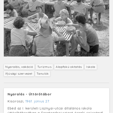
Nyaralás, vakáció
Turizmus
Alapfokú oktatás
Iskola
Ifjúsági szervezet
Tanulók
Nyaralás - Úttörőtábor
Kisoroszi,
1961. június 27.
Ebéd az I. kerületi Lisznyai-utcai általános iskola
úttörőtáborában a Szentendrei-sziget északi csúcsánál.