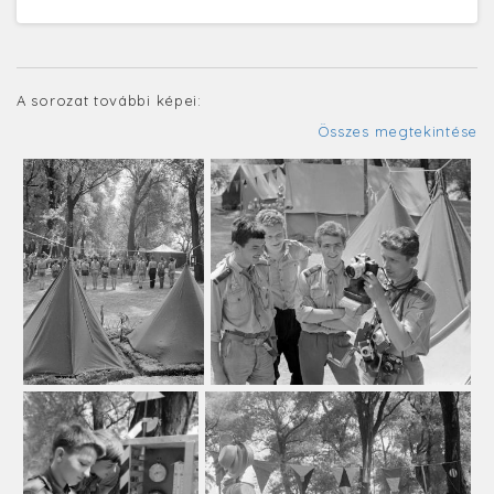
A sorozat további képei:
Összes megtekintése