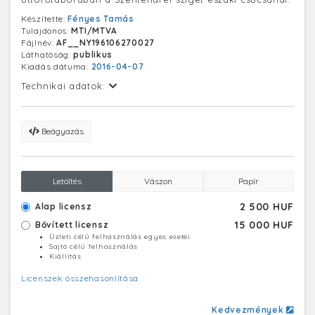
Készítette:
Fényes Tamás
Tulajdonos:
MTI/MTVA
Fájlnév:
AF__NY196106270027
Láthatóság:
publikus
Kiadás dátuma:
2016-04-07
Technikai adatok:
Beágyazás
Letöltés
Vászon
Papír
2 500 HUF
Alap licensz
15 000 HUF
Bővített licensz
Üzleti célú felhasználás egyes esetei
Sajtó célú felhasználás
Kiállítás
Licenszek összehasonlítása
Kedvezmények