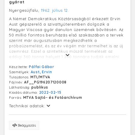
gyárat
Nyergesújfalu,
1962. július 12.
A Német Demokratikus Köztársaságból érkezett Ervin
Aust gépszerelő a szivattyúteremben dolgozik a
Magyar Viscosa gyár danulon üzemének bővítésén. Az
50 millió forintos beruházás első szakászában a tervek
szerint már augusztusban megkezdhetik a
próbaüzemelést, és az év végén már termelhet is az új
üzemrész. Ezzel a szintetikus műszál termelését az
eddigi 360 tonna helyett 1.200 tonnára tudják emelni.
Az NDK-ból érkezett berendezéseket az ÉM. Szerelőipari
Készítette:
Pálfai Gábor
Vállalat dolgozói szerelik be közösen német
Személyek:
Aust, Ervin
kollégáikkal.
Tulajdonos:
MTI/MTVA
Fájlnév:
AF__PG196207120008
Láthatóság:
publikus
Kiadás dátuma:
2022-02-15
Forrás:
MTVA Sajtó- és Fotóarchívum
Technikai adatok:
Beágyazás