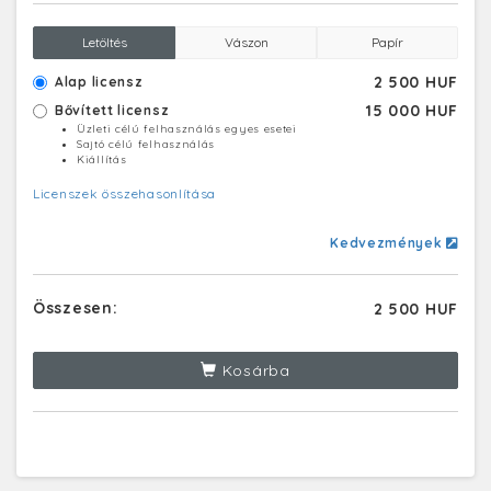
Letöltés
Vászon
Papír
2 500 HUF
Alap licensz
15 000 HUF
Bővített licensz
Üzleti célú felhasználás egyes esetei
Sajtó célú felhasználás
Kiállítás
Licenszek összehasonlítása
Kedvezmények
Összesen:
2 500 HUF
Kosárba