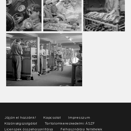
Jöjjön el hozzánk!
Kapcsolat
Impresszum
Közönségszolgálat
Tartalomkereskedelmi ÁSZF
Licenszek összehasonlítása
Felhasználási feltételek