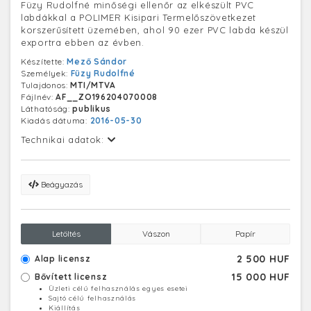
Füzy Rudolfné minőségi ellenőr az elkészült PVC
labdákkal a POLIMER Kisipari Termelőszövetkezet
korszerűsített üzemében, ahol 90 ezer PVC labda készül
exportra ebben az évben.
Készítette:
Mező Sándor
Személyek:
Füzy Rudolfné
Tulajdonos:
MTI/MTVA
Fájlnév:
AF__ZO196204070008
Láthatóság:
publikus
Kiadás dátuma:
2016-05-30
Technikai adatok:
Beágyazás
Letöltés
Vászon
Papír
2 500 HUF
Alap licensz
15 000 HUF
Bővített licensz
Üzleti célú felhasználás egyes esetei
Sajtó célú felhasználás
Kiállítás