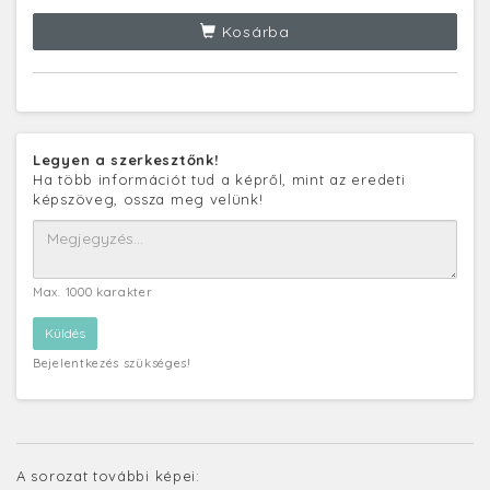
Kosárba
Legyen a szerkesztőnk!
Ha több információt tud a képről, mint az eredeti
képszöveg, ossza meg velünk!
Max. 1000 karakter
Bejelentkezés szükséges!
A sorozat további képei: