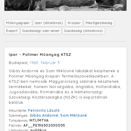
Műanyagipar
Ipar (általános)
Kisipar
Mezőgazdaság
Export
Gazdasági szervezet
Gazdaság (általános)
Ipar - Polimer Műanyag KTSZ
Budapest,
1965. február 3.
Gibás Andorné és Som Miklósné labdákat készítenek a
Polimer Műanyag Kisipari Termelőszövetkezetben. A
KTSZ-ben nemcsak Magyarország számára készítenek
termékeket, hanem Norvégiába, Angliába, Hollandiába,
Jugoszláviába, Romániába és a Németországi
Szövetségi Köztársaságba (NSZK) is exportálnak
belőlük.
Készítette:
Petrovits László
Személyek:
Gibás Andorné
,
Som Miklósné
Tulajdonos:
MTI/MTVA
Fájlnév:
AF__PE196502030005
Láthatóság:
publikus