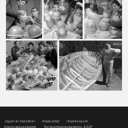
Jöjjön el hozzánk!
Kapcsolat
Impresszum
Közönségszolgálat
Tartalomkereskedelmi ÁSZF