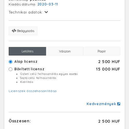
Kiadás dátuma:
2020-03-11
Technikai adatok:
Beágyazás
Letöltés
Vászon
Papír
2 500 HUF
Alap licensz
15 000 HUF
Bővített licensz
Üzleti célú felhasználás egyes esetei
Sajtó célú felhasználás
Kiállítás
Licenszek összehasonlítása
Kedvezmények
Összesen:
2 500 HUF