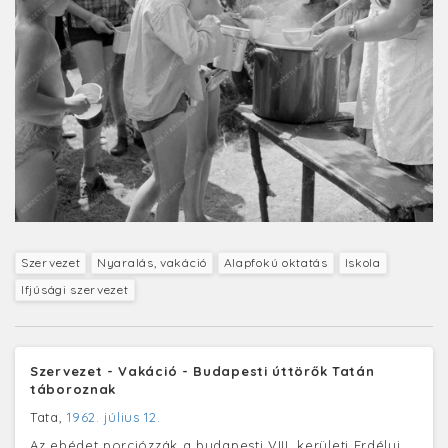
Szervezet
Nyaralás, vakáció
Alapfokú oktatás
Iskola
Ifjúsági szervezet
Szervezet - Vakáció - Budapesti úttörők Tatán
táboroznak
Tata,
1962. július 12.
Az ebédet porciózzák a budapesti VIII. kerületi Erdélyi