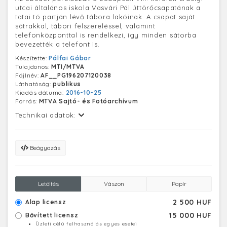
utcai általános iskola Vasvári Pál úttörőcsapatának a
tatai tó partján lévő tábora lakóinak. A csapat saját
sátrakkal, tábori felszereléssel, valamint
telefonközponttal is rendelkezi, így minden sátorba
bevezették a telefont is.
Készítette:
Pálfai Gábor
Tulajdonos:
MTI/MTVA
Fájlnév:
AF__PG196207120038
Láthatóság:
publikus
Kiadás dátuma:
2016-10-25
Forrás:
MTVA Sajtó- és Fotóarchívum
Technikai adatok:
Beágyazás
Letöltés
Vászon
Papír
2 500 HUF
Alap licensz
15 000 HUF
Bővített licensz
Üzleti célú felhasználás egyes esetei