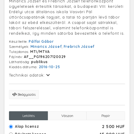
Minarics József és Frebrich József telefonközpont
ügyeletesek értesítik társaikat, a budapesti VIII. kerületi
Erdélyi utcai általános iskola Vasvári Pál
úttörőcsapatának tagjait, a tatai tó partján lévő tábor
lakóit az ebéd elkészültéről. A csapat saját sátrakkal,
tábori felszereléssel, valamint telefonközponttal is
rendelkezi, így minden sátorba bevezették a telefont is.
Készítette:
Pálfai Gábor
Személyek:
Minarics József
,
Frebrich József
Tulajdonos:
MTI/MTVA
Fájlnév:
AF__PG196207120029
Láthatóság:
publikus
Kiadás dátuma:
2016-10-25
Technikai adatok:
Beágyazás
Letöltés
Vászon
Papír
2 500 HUF
Alap licensz