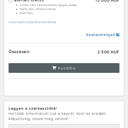
15 000 HUF
Bővített licensz
Üzleti célú felhasználás egyes esetei
Sajtó célú felhasználás
Kiállítás
Licenszek összehasonlítása
Kedvezmények
Összesen:
2 500 HUF
Kosárba
Legyen a szerkesztőnk!
Ha több információt tud a képről, mint az eredeti
képszöveg, ossza meg velünk!