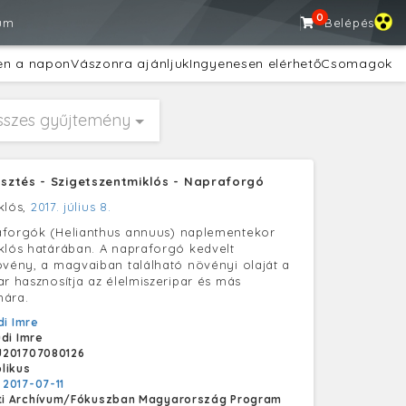
0
um
Belépés
en a napon
Vászonra ajánljuk
Ingyenesen elérhető
Csomagok
sszes gyűjtemény
ztés - Szigetszentmiklós - Napraforgó
klós,
2017. július 8.
aforgók (Helianthus annuus) naplementekor
klós határában. A napraforgó kedvelt
övény, a magvaiban található növényi olaját a
ar hasznosítja az élelmiszeripar és más
mára.
di Imre
udi Imre
U201707080126
likus
:
2017-07-11
i Archívum/Fókuszban Magyarország Program