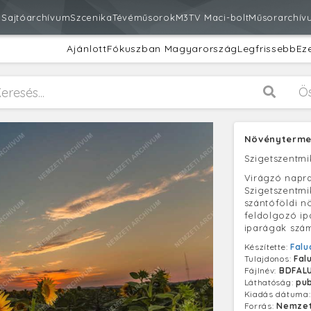
m
Sajtóarchívum
Szcenika
Tévéműsorok
M3
TV Maci-bolt
Műsorarchív
Ajánlott
Fókuszban Magyarország
Legfrissebb
Ez
Ö
Növénytermes
Szigetszentmi
Virágzó napr
Szigetszentmi
szántóföldi n
feldolgozó ip
iparágak szá
Készítette:
Falu
Tulajdonos:
Fal
Fájlnév:
BDFAL
Láthatóság:
pub
Kiadás dátuma
Forrás:
Nemzet