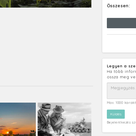
Összesen:
Legyen a sze
Ha több infor
ossza meg ve
Max. 1000 karak
Bejelentkezés s