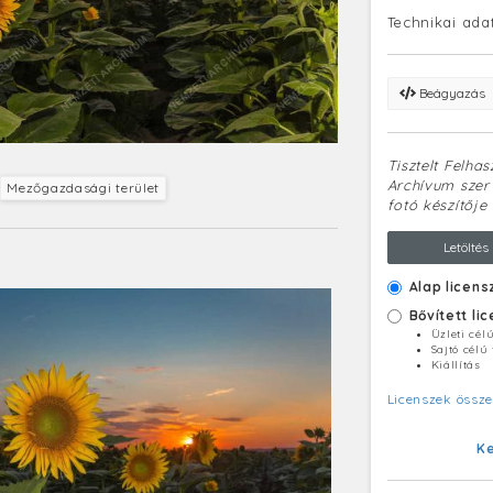
Technikai ada
Beágyazás
Tisztelt Felha
Archívum szerv
Mezőgazdasági terület
fotó készítője 
Letöltés
Alap licens
Bővített li
Üzleti cél
Sajtó célú
Kiállítás
Licenszek össze
K