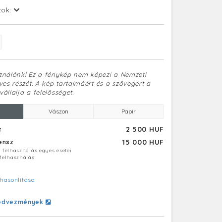
tok:
sználónk! Ez a fénykép nem képezi a Nemzeti
es részét. A kép tartalmáért és a szövegért a
vállalja a felelősséget.
Vászon
Papír
2 500 HUF
z
15 000 HUF
censz
ú felhasználás egyes esetei
 felhasználás
hasonlítása
edvezmények