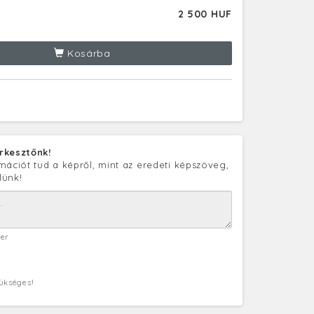
2 500 HUF
Kosárba
rkesztőnk!
mációt tud a képről, mint az eredeti képszöveg,
lünk!
ter
zükséges!