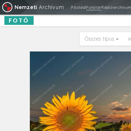
Nemzeti
Archívum
Főoldal
Fotótár
Rádióarchívu
FOTÓ
Összes típus