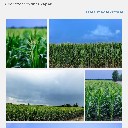
A sorozat további képei:
Összes megtekintése