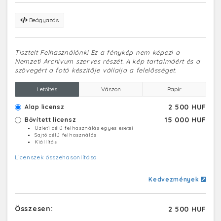
Beágyazás
Tisztelt Felhasználónk! Ez a fénykép nem képezi a
Nemzeti Archívum szerves részét. A kép tartalmáért és a
szövegért a fotó készítője vállalja a felelősséget.
Letöltés
Vászon
Papír
2 500 HUF
Alap licensz
15 000 HUF
Bővített licensz
Üzleti célú felhasználás egyes esetei
Sajtó célú felhasználás
Kiállítás
Licenszek összehasonlítása
Kedvezmények
Összesen:
2 500 HUF