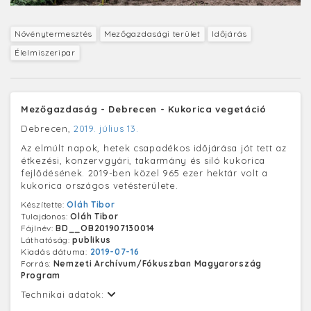
Növénytermesztés
Mezőgazdasági terület
Időjárás
Élelmiszeripar
Mezőgazdaság - Debrecen - Kukorica vegetáció
Debrecen,
2019. július 13.
Az elmúlt napok, hetek csapadékos időjárása jót tett az
étkezési, konzervgyári, takarmány és siló kukorica
fejlődésének. 2019-ben közel 965 ezer hektár volt a
kukorica országos vetésterülete.
Készítette:
Oláh Tibor
Tulajdonos:
Oláh Tibor
Fájlnév:
BD__OB201907130014
Láthatóság:
publikus
Kiadás dátuma:
2019-07-16
Forrás:
Nemzeti Archívum/Fókuszban Magyarország
Program
Technikai adatok: