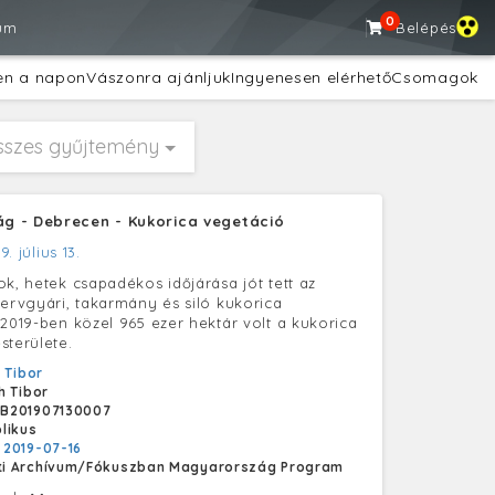
0
um
Belépés
en a napon
Vászonra ajánljuk
Ingyenesen elérhető
Csomagok
sszes gyűjtemény
 - Debrecen - Kukorica vegetáció
9. július 13.
ok, hetek csapadékos időjárása jót tett az
zervgyári, takarmány és siló kukorica
 2019-ben közel 965 ezer hektár volt a kukorica
sterülete.
 Tibor
h Tibor
B201907130007
likus
:
2019-07-16
i Archívum/Fókuszban Magyarország Program