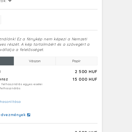
tok:
sználónk! Ez a fénykép nem képezi a Nemzeti
es részét. A kép tartalmáért és a szövegért a
vállalja a felelősséget.
Vászon
Papír
2 500 HUF
z
15 000 HUF
censz
ú felhasználás egyes esetei
 felhasználás
hasonlítása
edvezmények