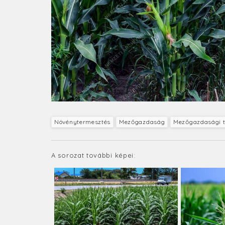
Növénytermesztés
Mezőgazdaság
Mezőgazdasági t
A sorozat további képei: