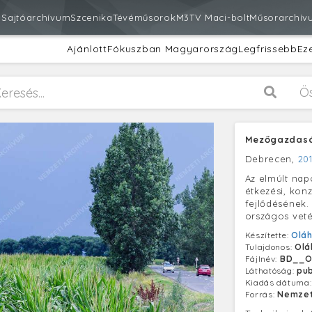
m
Sajtóarchívum
Szcenika
Tévéműsorok
M3
TV Maci-bolt
Műsorarchív
Ajánlott
Fókuszban Magyarország
Legfrissebb
Ez
Ö
Mezőgazdaság
Debrecen,
201
Az elmúlt nap
étkezési, kon
fejlődésének.
országos veté
Készítette:
Oláh
Tulajdonos:
Olá
Fájlnév:
BD__O
Láthatóság:
pub
Kiadás dátuma
Forrás:
Nemzet