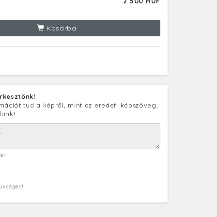
2 500 HUF
Kosárba
rkesztőnk!
mációt tud a képről, mint az eredeti képszöveg,
lünk!
ter
zükséges!