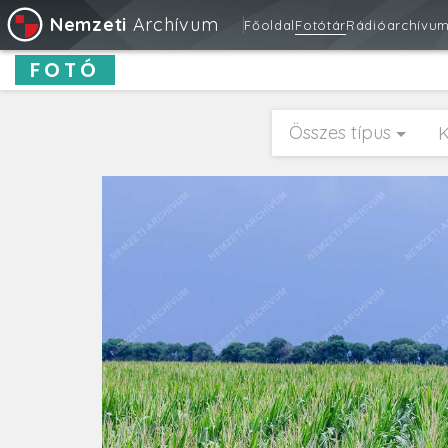
Nemzeti
Archívum
Főoldal
Fotótár
Rádióarchívu
FOTÓ
Összes típus