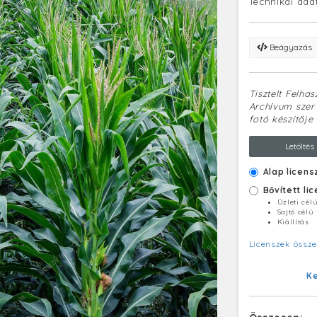
Technikai ada
Beágyazás
Tisztelt Felha
Archívum szerv
fotó készítője 
Letöltés
Alap licens
Bővített li
Üzleti cél
Sajtó célú
Kiállítás
Licenszek össze
K