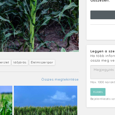
Összesen:
Legyen a sze
Ha több infor
ossza meg ve
erület
Időjárás
Élelmiszeripar
Összes megtekintése
Max. 1000 karak
Bejelentkezés s