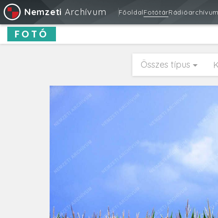
Nemzeti
Archívum
Főoldal
Fotótár
Rádióarchívu
FOTÓ
Összes típus