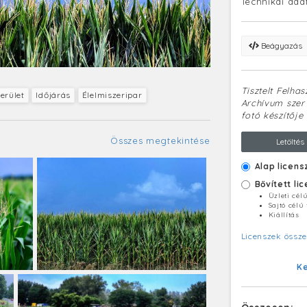
Technikai ada
Beágyazás
Tisztelt Felha
erület
Időjárás
Élelmiszeripar
Archívum szerv
fotó készítője 
Összes megtekintése
Letöltés
Alap licens
Bővített li
Üzleti cél
Sajtó célú
Kiállítás
Licenszek össze
K