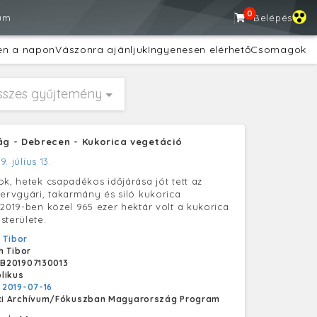
0
um
Belépés
en a napon
Vászonra ajánljuk
Ingyenesen elérhető
Csomagok
sszes gyűjtemény
 - Debrecen - Kukorica vegetáció
9. július 13.
ok, hetek csapadékos időjárása jót tett az
zervgyári, takarmány és siló kukorica
 2019-ben közel 965 ezer hektár volt a kukorica
sterülete.
 Tibor
h Tibor
B201907130013
likus
:
2019-07-16
i Archívum/Fókuszban Magyarország Program