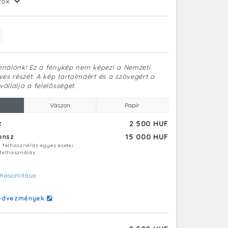
tok:
sználónk! Ez a fénykép nem képezi a Nemzeti
es részét. A kép tartalmáért és a szövegért a
vállalja a felelősséget.
Vászon
Papír
2 500 HUF
z
15 000 HUF
censz
ú felhasználás egyes esetei
 felhasználás
hasonlítása
edvezmények