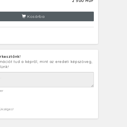
2 500 HUF
Kosárba
rkesztőnk!
mációt tud a képről, mint az eredeti képszöveg,
lünk!
ter
zükséges!