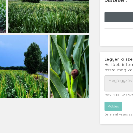
Összesen:
Legyen a sze
Ha több infor
ossza meg ve
Max. 1000 karak
Bejelentkezés s