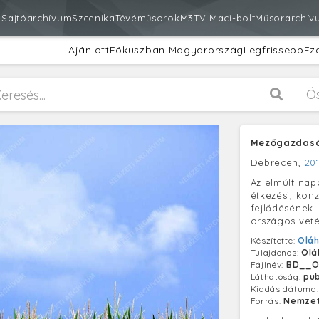
m
Sajtóarchívum
Szcenika
Tévéműsorok
M3
TV Maci-bolt
Műsorarchív
Ajánlott
Fókuszban Magyarország
Legfrissebb
Ez
Ö
Mezőgazdaság
Debrecen,
201
Az elmúlt nap
étkezési, kon
fejlődésének.
országos veté
Készítette:
Oláh
Tulajdonos:
Olá
Fájlnév:
BD__O
Láthatóság:
pub
Kiadás dátuma
Forrás:
Nemzet