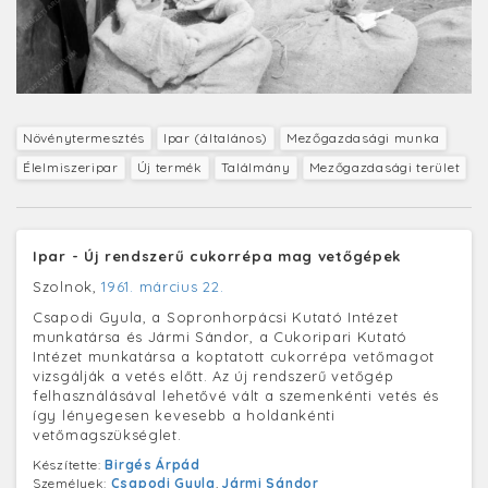
Növénytermesztés
Ipar (általános)
Mezőgazdasági munka
Élelmiszeripar
Új termék
Találmány
Mezőgazdasági terület
Ipar - Új rendszerű cukorrépa mag vetőgépek
Szolnok,
1961. március 22.
Csapodi Gyula, a Sopronhorpácsi Kutató Intézet
munkatársa és Jármi Sándor, a Cukoripari Kutató
Intézet munkatársa a koptatott cukorrépa vetőmagot
vizsgálják a vetés előtt. Az új rendszerű vetőgép
felhasználásával lehetővé vált a szemenkénti vetés és
így lényegesen kevesebb a holdankénti
vetőmagszükséglet.
Készítette:
Birgés Árpád
Személyek:
Csapodi Gyula
,
Jármi Sándor