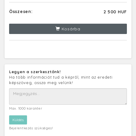
Összesen:
2 500 HUF
Kosárba
Legyen a szerkesztőnk!
Ha több információt tud a képről, mint az eredeti
képszöveg, ossza meg velünk!
Max. 1000 karakter
Bejelentkezés szükséges!