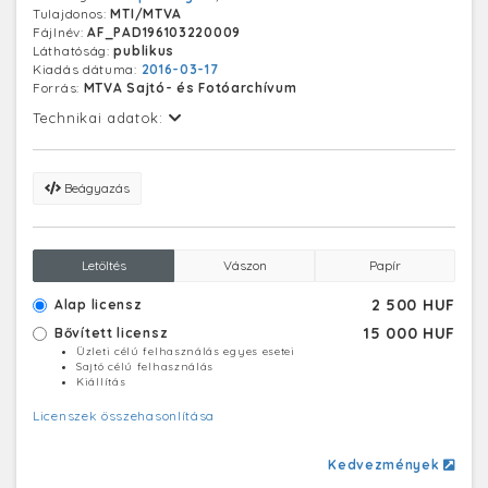
Tulajdonos:
MTI/MTVA
Fájlnév:
AF_PAD196103220009
Láthatóság:
publikus
Kiadás dátuma:
2016-03-17
Forrás:
MTVA Sajtó- és Fotóarchívum
Technikai adatok:
Beágyazás
Letöltés
Vászon
Papír
2 500 HUF
Alap licensz
15 000 HUF
Bővített licensz
Üzleti célú felhasználás egyes esetei
Sajtó célú felhasználás
Kiállítás
Licenszek összehasonlítása
Kedvezmények