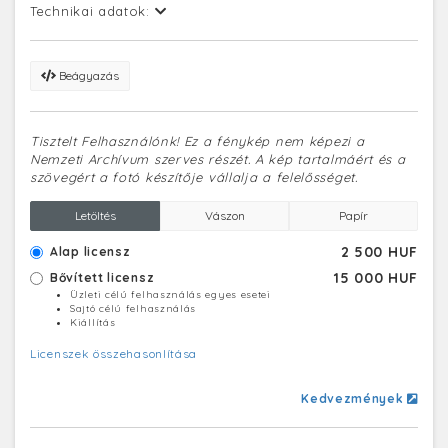
Technikai adatok:
Beágyazás
Tisztelt Felhasználónk! Ez a fénykép nem képezi a
Nemzeti Archívum szerves részét. A kép tartalmáért és a
szövegért a fotó készítője vállalja a felelősséget.
Letöltés
Vászon
Papír
2 500 HUF
Alap licensz
15 000 HUF
Bővített licensz
Üzleti célú felhasználás egyes esetei
Sajtó célú felhasználás
Kiállítás
Licenszek összehasonlítása
Kedvezmények