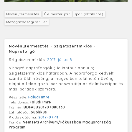
Növénytermesztés
Élelmiszeripar
Ipar (általános)
Mezőgazdasági terület
Növénytermesztés - Szigetszentmiklós -
Napraforgó
Szigetszentmiklós,
2017. július 8.
Virágzó napraforgók (Helianthus annuus)
Szigetszentmiklós határában. A napraforgó kedvelt
szántóföldi növény, a magvaiban található növényi
olaját a feldolgozó ipar hasznosítja az élelmiszeripar és
más iparágak számára.
Készítette:
Faludi Imre
Tulajdonos:
Faludi Imre
Fájlnév:
BDFALU201707080130
Láthatóság:
publikus
Kiadás dátuma:
2017-07-11
Forrás:
Nemzeti Archívum/Fókuszban Magyarország
Program