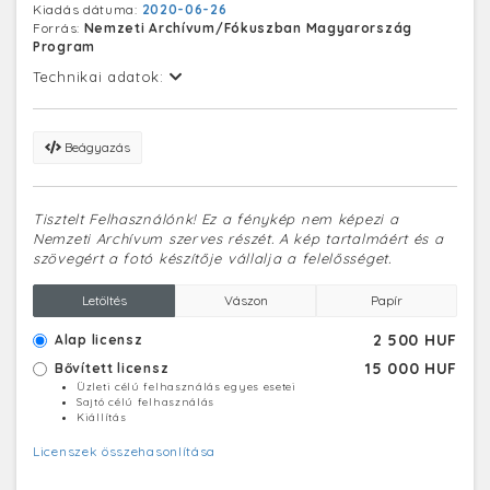
Kiadás dátuma:
2020-06-26
Forrás:
Nemzeti Archívum/Fókuszban Magyarország
Program
Technikai adatok:
Beágyazás
Tisztelt Felhasználónk! Ez a fénykép nem képezi a
Nemzeti Archívum szerves részét. A kép tartalmáért és a
szövegért a fotó készítője vállalja a felelősséget.
Letöltés
Vászon
Papír
2 500 HUF
Alap licensz
15 000 HUF
Bővített licensz
Üzleti célú felhasználás egyes esetei
Sajtó célú felhasználás
Kiállítás
Licenszek összehasonlítása