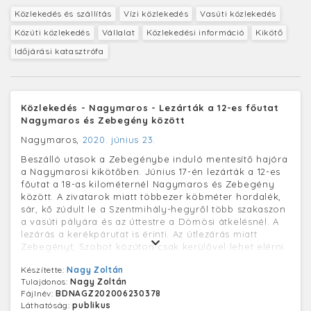
Közlekedés és szállítás
Vízi közlekedés
Vasúti közlekedés
Közúti közlekedés
Vállalat
Közlekedési információ
Kikötő
Időjárási katasztrófa
Közlekedés - Nagymaros - Lezárták a 12-es főutat
Nagymaros és Zebegény között
Nagymaros,
2020. június 23.
Beszálló utasok a Zebegénybe induló mentesítő hajóra
a Nagymarosi kikötőben. Június 17-én lezárták a 12-es
főutat a 18-as kilométernél Nagymaros és Zebegény
között. A zivatarok miatt többezer köbméter hordalék,
sár, kő zúdult le a Szentmihály-hegyről több szakaszon
a vasúti pályára és az úttestre a Dömösi átkelésnél. A
lezárás a kerékpárutat is érinti. Az útlezárás miatt
Zebegényt, Szobot közúton csak kerülővel lehet elérni.
A MÁV és a MAHART együttműködésével június 22-étől
Készítette:
Nagy Zoltán
ingyenes mentesítő hajójárat indult Nagymaros és
Tulajdonos:
Nagy Zoltán
Zebegény között, mely reggeltől estig óránként
Fájlnév:
BDNAGZ202006230378
közlekedik.
Láthatóság:
publikus