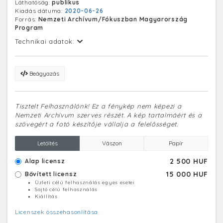
Láthatóság:
publikus
Kiadás dátuma:
2020-06-26
Forrás:
Nemzeti Archívum/Fókuszban Magyarország
Program
Technikai adatok:
Beágyazás
Tisztelt Felhasználónk! Ez a fénykép nem képezi a
Nemzeti Archívum szerves részét. A kép tartalmáért és a
szövegért a fotó készítője vállalja a felelősséget.
Letöltés
Vászon
Papír
2 500 HUF
Alap licensz
15 000 HUF
Bővített licensz
Üzleti célú felhasználás egyes esetei
Sajtó célú felhasználás
Kiállítás
Licenszek összehasonlítása