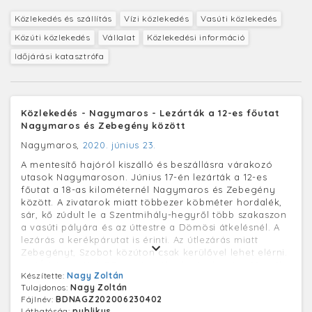
Közlekedés és szállítás
Vízi közlekedés
Vasúti közlekedés
Közúti közlekedés
Vállalat
Közlekedési információ
Időjárási katasztrófa
Közlekedés - Nagymaros - Lezárták a 12-es főutat
Nagymaros és Zebegény között
Nagymaros,
2020. június 23.
A mentesítő hajóról kiszálló és beszállásra várakozó
utasok Nagymaroson. Június 17-én lezárták a 12-es
főutat a 18-as kilométernél Nagymaros és Zebegény
között. A zivatarok miatt többezer köbméter hordalék,
sár, kő zúdult le a Szentmihály-hegyről több szakaszon
a vasúti pályára és az úttestre a Dömösi átkelésnél. A
lezárás a kerékpárutat is érinti. Az útlezárás miatt
Zebegényt, Szobot közúton csak kerülővel lehet elérni.
A MÁV és a MAHART együttműködésével június 22-étől
Készítette:
Nagy Zoltán
ingyenes mentesítő hajójárat indult Nagymaros és
Tulajdonos:
Nagy Zoltán
Zebegény között, mely reggeltől estig óránként
Fájlnév:
BDNAGZ202006230402
közlekedik.
Láthatóság:
publikus