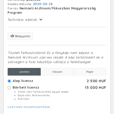
Kiadás dátuma:
2020-06-26
Forrás:
Nemzeti Archívum/Fókuszban Magyarország
Program
Technikai adatok:
Beágyazás
Tisztelt Felhasználónk! Ez a fénykép nem képezi a
Nemzeti Archívum szerves részét. A kép tartalmáért és a
szövegért a fotó készítője vállalja a felelősséget.
Letöltés
Vászon
Papír
2 500 HUF
Alap licensz
15 000 HUF
Bővített licensz
Üzleti célú felhasználás egyes esetei
Sajtó célú felhasználás
Kiállítás
Licenszek összehasonlítása