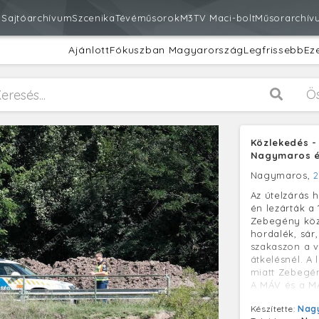
m
Sajtóarchívum
Szcenika
Tévéműsorok
M3
TV Maci-bolt
Műsorarchív
Ajánlott
Fókuszban Magyarország
Legfrissebb
Ez
Ö
Közlekedés -
Nagymaros é
Nagymaros,
2
Az útelzárás h
én lezárták a
Zebegény közö
hordalék, sár
szakaszon a v
átkelésnél. A 
miatt Zebegén
A MÁV és a M
ingyenes men
Készítette:
Nagy
között, mely 