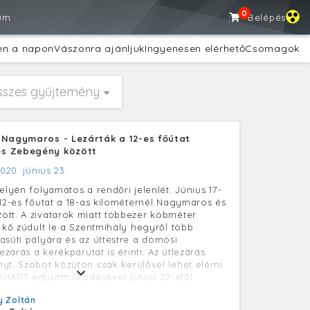
0
um
Belépés
en a napon
Vászonra ajánljuk
Ingyenesen elérhető
Csomagok
sszes gyűjtemény
 Nagymaros - Lezárták a 12-es főútat
s Zebegény között
020. június 23.
elyén folyamatos a rendőri jelenlét. Június 17-
 12-es főutat a 18-as kilométernél Nagymaros és
tt. A zivatarok miatt többezer köbméter
, kő zúdult le a Szentmihály hegyről több
asúti pályára és az úttestre a dömösi
lezárás a kerékpárutat is érinti. Az útlezárás
yt, Szobot közúton csak kerülővel lehet elérni.
AHART együttműködésével június 22-étől
tesítő hajójárat indult Nagymaros és Zebegény
 Zoltán
reggeltől estig óránként működik.