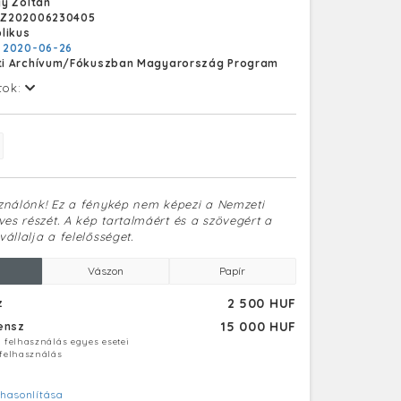
y Zoltán
Z202006230405
likus
:
2020-06-26
i Archívum/Fókuszban Magyarország Program
tok:
sználónk! Ez a fénykép nem képezi a Nemzeti
es részét. A kép tartalmáért és a szövegért a
vállalja a felelősséget.
Vászon
Papír
2 500 HUF
z
15 000 HUF
censz
ú felhasználás egyes esetei
 felhasználás
hasonlítása