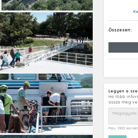
K
Összesen:
Legyen a sze
Ha több infor
ossza meg ve
Max. 1000 karak