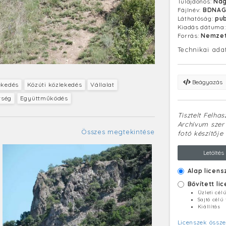
Tulajdonos:
Nag
Fájlnév:
BDNAG
Láthatóság:
pub
Kiadás dátuma
Forrás:
Nemzet
Technikai ada
Beágyazás
ekedés
Közúti közlekedés
Vállalat
rség
Együttműködés
Tisztelt Felha
Archívum szerv
Összes megtekintése
fotó készítője 
Letöltés
Alap licens
Bővített li
Üzleti cél
Sajtó célú
Kiállítás
Licenszek össze