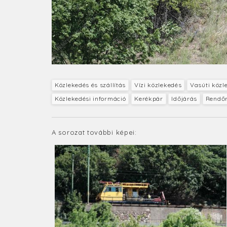
Közlekedés és szállítás
Vízi közlekedés
Vasúti közl
Közlekedési információ
Kerékpár
Időjárás
Rendő
A sorozat további képei: