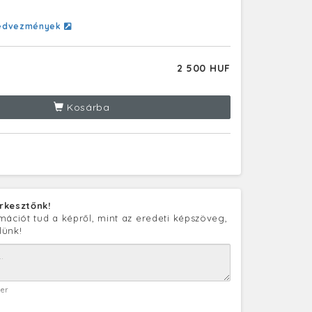
edvezmények
2 500 HUF
Kosárba
rkesztőnk!
mációt tud a képről, mint az eredeti képszöveg,
lünk!
ter