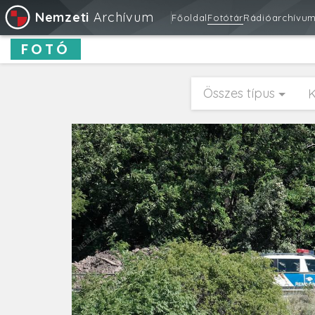
Nemzeti
Archívum
Főoldal
Fotótár
Rádióarchívu
FOTÓ
Összes típus