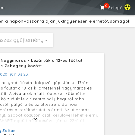
0
um
Belépés
en a napon
Vászonra ajánljuk
Ingyenesen elérhető
Csomagok
sszes gyűjtemény
 Nagymaros - Lezárták a 12-es főútat
s Zebegény között
020. június 23.
a helyreállításán dolgozó gép. Június 17-én
-es főutat a 18-as kilométernél Nagymaros és
tt. A zivatarok miatt többezer köbméter
, kő zúdult le a Szentmihály hegyről több
asúti pályára és az úttestre a dömösi
lezárás a kerékpárutat is érinti. Az útlezárás
yt, Szobot közúton csak kerülővel lehet elérni.
AHART együttműködésével június 22-étől
tesítő hajójárat indult Nagymaros és Zebegény
 Zoltán
reggeltől estig óránként működik.