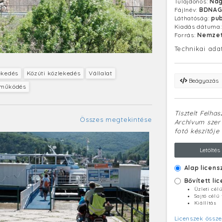
Tulajdonos:
Nag
Fájlnév:
BDNAG
Láthatóság:
pub
Kiadás dátuma
Forrás:
Nemzet
Technikai ada
ekedés
Közúti közlekedés
Vállalat
Beágyazás
tműködés
Tisztelt Felha
Összes megtekintése
Archívum szerv
fotó készítője 
Letöltés
Alap licens
Bővített li
Üzleti cél
Sajtó célú
Kiállítás
Licenszek össze