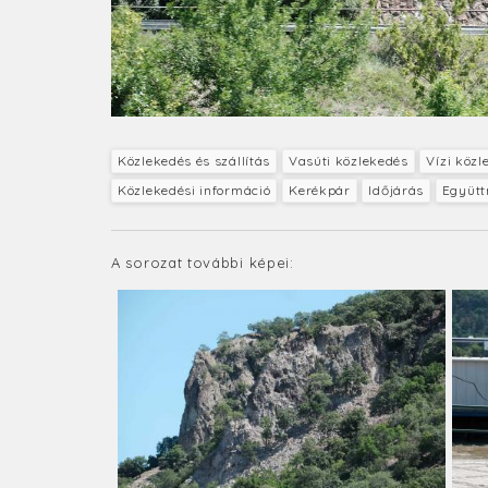
Közlekedés és szállítás
Vasúti közlekedés
Vízi közl
Közlekedési információ
Kerékpár
Időjárás
Együt
A sorozat további képei: