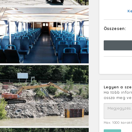
K
Összesen:
Legyen a sze
Ha több infor
ossza meg ve
Max. 1000 karak