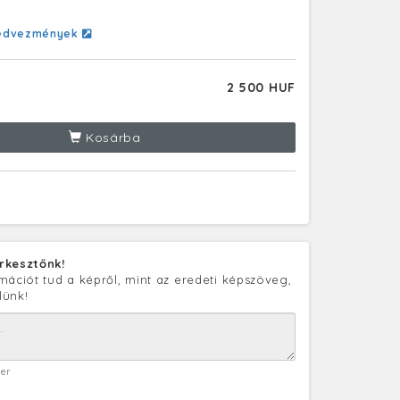
edvezmények
2 500 HUF
Kosárba
rkesztőnk!
mációt tud a képről, mint az eredeti képszöveg,
lünk!
ter