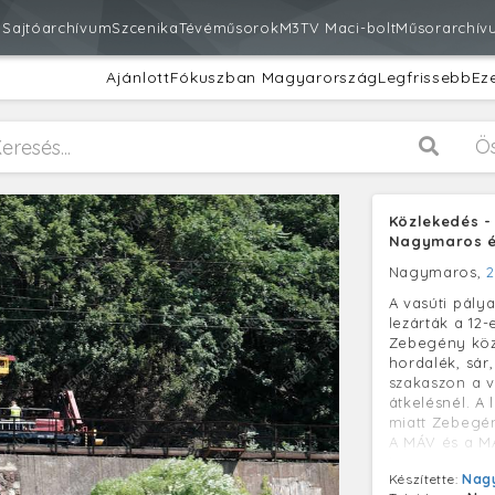
m
Sajtóarchívum
Szcenika
Tévéműsorok
M3
TV Maci-bolt
Műsorarchív
Ajánlott
Fókuszban Magyarország
Legfrissebb
Ez
Ö
Közlekedés -
Nagymaros é
Nagymaros,
2
A vasúti pály
lezárták a 12
Zebegény közö
hordalék, sár
szakaszon a v
átkelésnél. A 
miatt Zebegén
A MÁV és a M
ingyenes men
Készítette:
Nagy
között, mely 