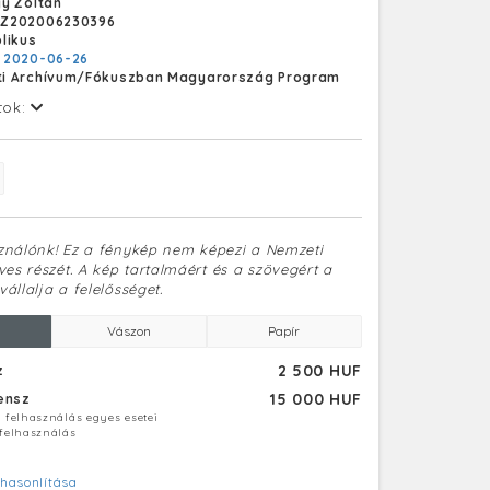
y Zoltán
Z202006230396
likus
:
2020-06-26
i Archívum/Fókuszban Magyarország Program
tok:
sználónk! Ez a fénykép nem képezi a Nemzeti
es részét. A kép tartalmáért és a szövegért a
vállalja a felelősséget.
Vászon
Papír
2 500 HUF
z
15 000 HUF
censz
ú felhasználás egyes esetei
 felhasználás
hasonlítása