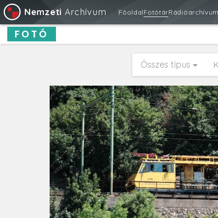
Nemzeti
Archívum
Főoldal
Fotótár
Rádióarchívu
FOTÓ
Összes típus