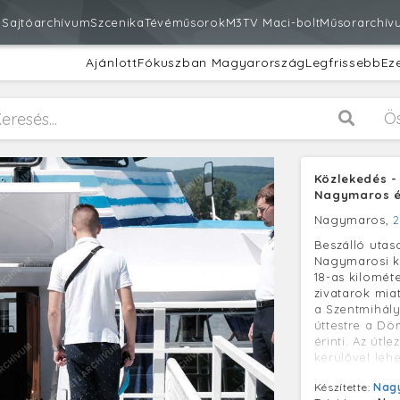
m
Sajtóarchívum
Szcenika
Tévéműsorok
M3
TV Maci-bolt
Műsorarchív
Ajánlott
Fókuszban Magyarország
Legfrissebb
Ez
Ö
Közlekedés -
Nagymaros é
Nagymaros,
2
Beszálló utas
Nagymarosi ki
18-as kilomét
zivatarok mia
a Szentmihály
úttestre a Döm
érinti. Az út
kerülővel leh
együttműködés
Készítette:
Nagy
hajójárat ind