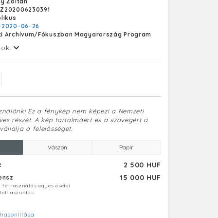
y Zoltán
ig óránként közlekedik.
Z202006230391
likus
:
2020-06-26
i Archívum/Fókuszban Magyarország Program
tok:
sználónk! Ez a fénykép nem képezi a Nemzeti
es részét. A kép tartalmáért és a szövegért a
vállalja a felelősséget.
Vászon
Papír
2 500 HUF
z
15 000 HUF
censz
ú felhasználás egyes esetei
 felhasználás
hasonlítása