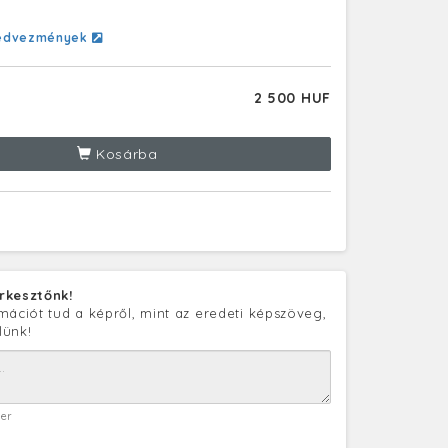
edvezmények
2 500 HUF
Kosárba
rkesztőnk!
mációt tud a képről, mint az eredeti képszöveg,
lünk!
ter