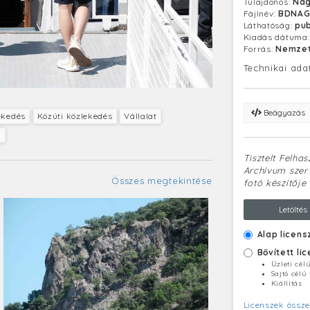
Tulajdonos:
Nag
reggeltől est
Fájlnév:
BDNAG
Láthatóság:
pub
Kiadás dátuma
Forrás:
Nemzet
Technikai ada
Beágyazás
ekedés
Közúti közlekedés
Vállalat
a
Tisztelt Felha
Archívum szerv
Összes megtekintése
fotó készítője 
Letöltés
Alap licens
Bővített li
Üzleti cél
Sajtó célú
Kiállítás
Licenszek össze