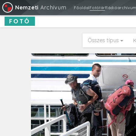
Nemzeti
Archívum
Főoldal
Fotótár
Rádióarchívu
FOTÓ
Összes típus