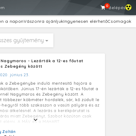
0
um
Belépés
en a napon
Vászonra ajánljuk
Ingyenesen elérhető
Csomagok
sszes gyűjtemény
 Nagymaros - Lezárták a 12-es főutat
s Zebegény között
020. június 23.
ok a Zebegénybe induló mentesítő hajóra a
kötőben. Június 17-én lezárták a 12-es főutat a
ernél Nagymaros és Zebegény között. A
tt többezer köbméter hordalék, sár, kő zúdult le
-hegyről több szakaszon a vasúti pályára és az
ösi átkelésnél. A lezárás a kerékpárutat is
lezárás miatt Zebegényt, Szobot közúton csak
et elérni. A MÁV és a MAHART
ével június 22-étől ingyenes mentesítő
 Zoltán
ult Nagymaros és Zebegény között, mely