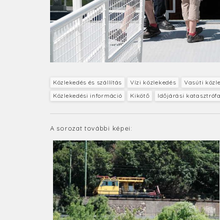
Közlekedés és szállítás
Vízi közlekedés
Vasúti közl
Közlekedési információ
Kikötő
Időjárási katasztróf
A sorozat további képei: