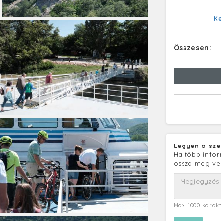
K
Összesen:
Legyen a sze
Ha több infor
ossza meg ve
Max. 1000 karak