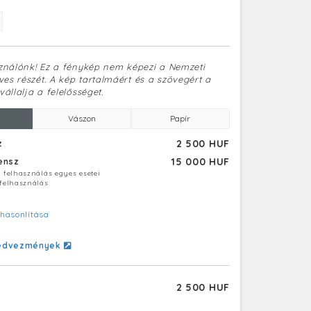
sználónk! Ez a fénykép nem képezi a Nemzeti
es részét. A kép tartalmáért és a szövegért a
vállalja a felelősséget.
Vászon
Papír
2 500 HUF
z
15 000 HUF
censz
ú felhasználás egyes esetei
 felhasználás
hasonlítása
edvezmények
2 500 HUF