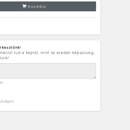
Kosárba
rkesztőnk!
mációt tud a képről, mint az eredeti képszöveg,
lünk!
ter
zükséges!