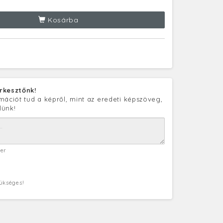
Kosárba
rkesztőnk!
mációt tud a képről, mint az eredeti képszöveg,
lünk!
ter
zükséges!