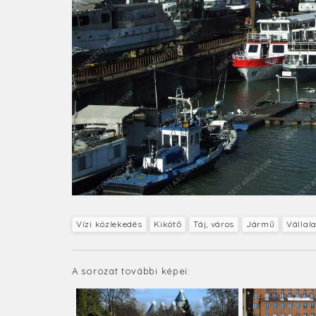
Vízi közlekedés
Kikötő
Táj, város
Jármű
Vállala
A sorozat további képei: