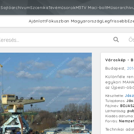
m
Sajtóarchívum
Szcenika
Tévéműsorok
M3
TV Maci-bolt
Műsorarchív
Ajánlott
Fókuszban Magyarország
Legfrissebb
Ez
Ö
Városkép - Bu
Budapest,
201
Különféle rend
egykori MAHAR
az Újpesti-öb
Készítette:
Jász
Tulajdonos:
Jás
Fájlnév:
BDJAS
Láthatóság:
pub
Kiadás dátuma
Forrás:
Nemzet
Technikai ada