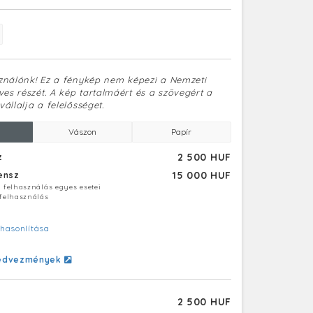
sználónk! Ez a fénykép nem képezi a Nemzeti
es részét. A kép tartalmáért és a szövegért a
vállalja a felelősséget.
Vászon
Papír
2 500 HUF
z
15 000 HUF
censz
ú felhasználás egyes esetei
 felhasználás
hasonlítása
edvezmények
2 500 HUF