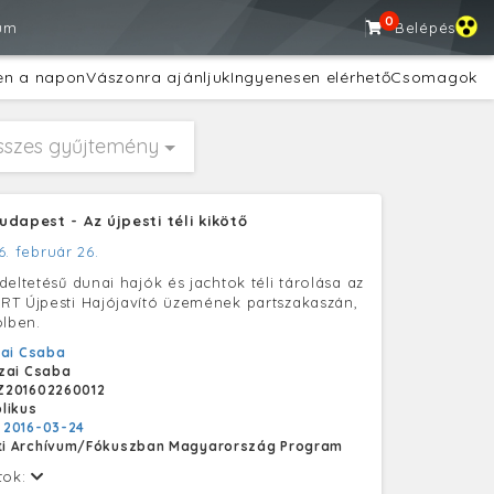
0
um
Belépés
en a napon
Vászonra ajánljuk
Ingyenesen elérhető
Csomagok
sszes gyűjtemény
dapest - Az újpesti téli kikötő
6. február 26.
eltetésű dunai hajók és jachtok téli tárolása az
T Újpesti Hajójavító üzemének partszakaszán,
ölben.
ai Csaba
zai Csaba
Z201602260012
likus
:
2016-03-24
i Archívum/Fókuszban Magyarország Program
tok: