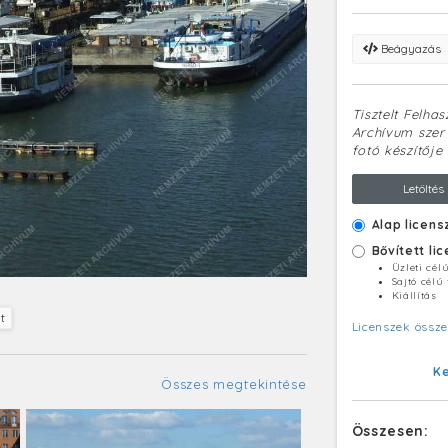
Beágyazás
Tisztelt Felha
Archívum szerv
fotó készítője 
Letöltés
Alap licens
Bővített li
Üzleti cél
Sajtó célú
Kiállítás
t
Licenszek össze
K
Összes megtekintése
Összesen: