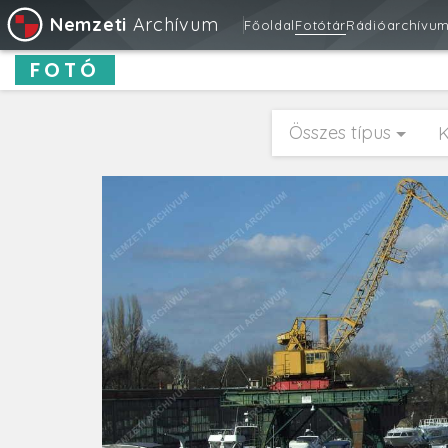
Nemzeti
Archívum
Főoldal
Fotótár
Rádióarchívu
FOTÓ
Összes típus