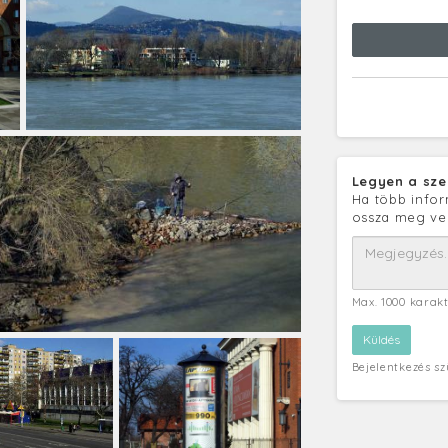
Legyen a sze
Ha több infor
ossza meg ve
Max. 1000 karak
Bejelentkezés s