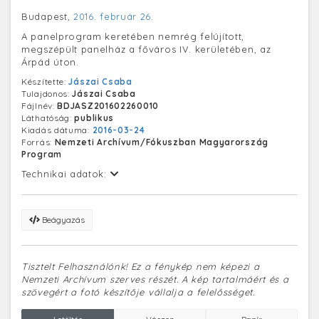
Budapest,
2016. február 26.
A panelprogram keretében nemrég felújított,
megszépült panelház a főváros IV. kerületében, az
Árpád úton.
Készítette:
Jászai Csaba
Tulajdonos:
Jászai Csaba
Fájlnév:
BDJASZ201602260010
Láthatóság:
publikus
Kiadás dátuma:
2016-03-24
Forrás:
Nemzeti Archívum/Fókuszban Magyarország
Program
Technikai adatok:
Beágyazás
Tisztelt Felhasználónk! Ez a fénykép nem képezi a
Nemzeti Archívum szerves részét. A kép tartalmáért és a
szövegért a fotó készítője vállalja a felelősséget.