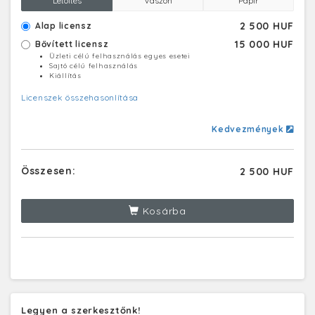
Letöltés
Vászon
Papír
2 500 HUF
Alap licensz
15 000 HUF
Bővített licensz
Üzleti célú felhasználás egyes esetei
Sajtó célú felhasználás
Kiállítás
Licenszek összehasonlítása
Kedvezmények
Összesen:
2 500 HUF
Kosárba
Legyen a szerkesztőnk!