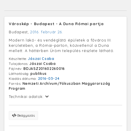
Városkép - Budapest - A Duna Római partja
Budapest,
2016. február 26.
Modern lakó- és vendéglátó épületek a főváros III.
kerületében, a Római-parton, közvetlenül a Duna
mellett. A háttérben Üröm település részlete látható.
Készítette:
Jászai Csaba
Tulajdonos:
Jászai Csaba
Fájlnév:
BDJASZ201602260016
Láthatóság:
publikus
Kiadás dátuma:
2016-03-24
Forrás:
Nemzeti Archívum/Fókuszban Magyarország
Program
Technikai adatok:
Beágyazás