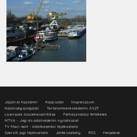
Jöjjön el hozzánk!
Kapcsolat
Impresszum
Közönségszolgálat
Tartalomkereskedelmi ÁSZF
Licenszek összehasonlítása
Felhasználási feltételek
MTVA - Jogi és adatvédelmi nyilatkozat
TV Maci-bolt - Adatkezelési tájékoztató
Szerzői jogi tájékoztató
Játékszabály
RSS
Helpdesk