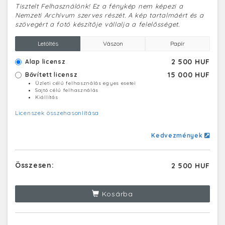
Tisztelt Felhasználónk! Ez a fénykép nem képezi a
Nemzeti Archívum szerves részét. A kép tartalmáért és a
szövegért a fotó készítője vállalja a felelősséget.
Letöltés
Vászon
Papír
2 500 HUF
Alap licensz
15 000 HUF
Bővített licensz
Üzleti célú felhasználás egyes esetei
Sajtó célú felhasználás
Kiállítás
Licenszek összehasonlítása
Kedvezmények
Összesen:
2 500 HUF
Kosárba