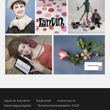
Jöjjön el hozzánk!
Kapcsolat
Impresszum
Közönségszolgálat
Tartalomkereskedelmi ÁSZF