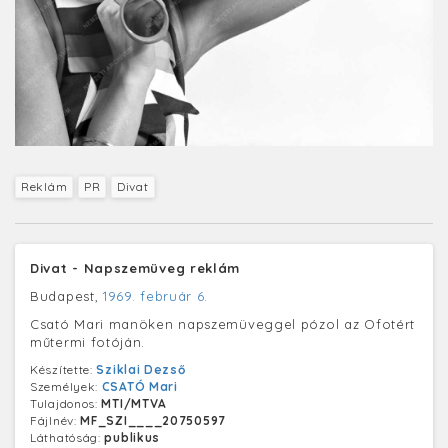
Reklám
PR
Divat
Divat - Napszemüveg reklám
Budapest,
1969. február 6.
Csató Mari manöken napszemüveggel pózol az Ofotért
műtermi fotóján.
Készítette:
Sziklai Dezső
Személyek:
CSATÓ Mari
Tulajdonos:
MTI/MTVA
Fájlnév:
MF_SZI____20750597
Láthatóság:
publikus