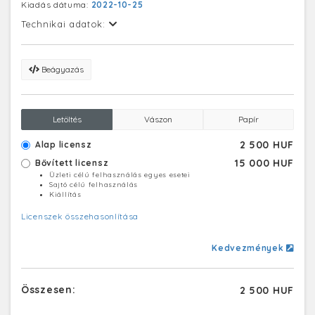
Kiadás dátuma:
2022-10-25
Technikai adatok:
Beágyazás
Letöltés
Vászon
Papír
2 500 HUF
Alap licensz
15 000 HUF
Bővített licensz
Üzleti célú felhasználás egyes esetei
Sajtó célú felhasználás
Kiállítás
Licenszek összehasonlítása
Kedvezmények
Összesen:
2 500 HUF