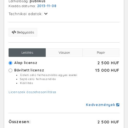
Láthatóság:
publikus
Kiadás dátuma:
2013-11-08
Technikai adatok:
Beágyazás
Letöltés
Vászon
Papír
2 500 HUF
Alap licensz
15 000 HUF
Bővített licensz
Üzleti célú felhasználás egyes esetei
Sajtó célú felhasználás
Kiállítás
Licenszek összehasonlítása
Kedvezmények
Összesen:
2 500 HUF