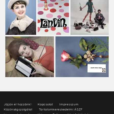
Jöjjön el hozzánk!
Kapcsolat
Impresszum
Közönségszolgálat
Tartalomkereskedelmi ÁSZF