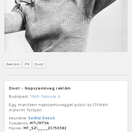
Reklám
PR
Divat
Divat - Napszemüveg reklám
Budapest,
1969. február 6.
Egy manöken napszemüveggel pózol az Ofotért
műtermi fotóján.
Készítette:
Sziklai Dezső
Tulajdonos:
MTI/MTVA
Fájlnév:
MF_SZI____20750582