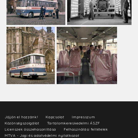
Jöjjön el hozzánk!
Kapcsolat
Impresszum
Közönségszolgálat
Tartalomkereskedelmi ÁSZF
Licenszek összehasonlítása
Felhasználási feltételek
MTVA - Jogi és adatvédelmi nyilatkozat