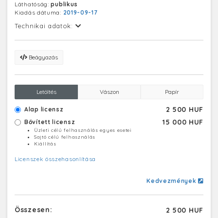
Láthatóság:
publikus
meg. A másik újdonságot, az egytartályos szintén
Kiadás dátuma:
2019-09-17
cementszállító járművet már gyártják, és az idén 700
ilyen kocsit szállítanak a Szovjetunióba és Bulgáriába
Technikai adatok:
Beágyazás
Letöltés
Vászon
Papír
2 500 HUF
Alap licensz
15 000 HUF
Bővített licensz
Üzleti célú felhasználás egyes esetei
Sajtó célú felhasználás
Kiállítás
Licenszek összehasonlítása
Kedvezmények
Összesen:
2 500 HUF