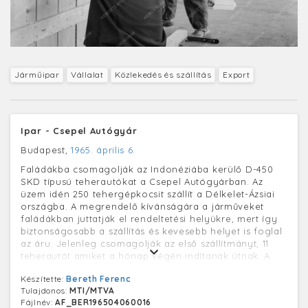
Járműipar
Vállalat
Közlekedés és szállítás
Export
Ipar - Csepel Autógyár
Budapest,
1965. április 6.
Faládákba csomagolják az Indonéziába kerülő D-450
SKD típusú teherautókat a Csepel Autógyárban. Az
üzem idén 250 tehergépkocsit szállít a Délkelet-Ázsiai
országba. A megrendelő kívánságára a járműveket
faládákban juttatják el rendeltetési helyükre, mert így
biztonságosabb a szállítás és kevesebb helyet is foglal
az áru. Jelenleg csomagolják az első szállítmányt, 11
teherautót amiket a hónap végén indítanak útnak. A
helyszínen magyar szerelők állítják majd össze
Készítette:
Bereth Ferenc
járműveket. Elkészült a D 450 típusú, 15 tonna cementet
Tulajdonos:
MTI/MTVA
szállítani képes kéttartályos jármű mintapéldánya is, így
Fájlnév:
AF_BER196504060016
a tervek szerint sorozatgyártását a jövő évben kezdik