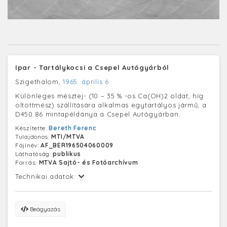
Ipar - Tartálykocsi a Csepel Autógyárból
Szigethalom,
1965. április 6.
Különleges mésztej- (10 – 35 % -os Ca(OH)2 oldat, híg
oltottmész) szállítására alkalmas egytartályos jármű, a
D450.86 mintapéldánya a Csepel Autógyárban.
Készítette:
Bereth Ferenc
Tulajdonos:
MTI/MTVA
Fájlnév:
AF_BER196504060009
Láthatóság:
publikus
Forrás:
MTVA Sajtó- és Fotóarchívum
Technikai adatok:
Beágyazás