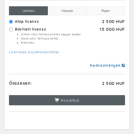
Letöltés
Vászon
Papír
2 500 HUF
Alap licensz
15 000 HUF
Bővített licensz
Üzleti célú felhasználás egyes esetei
Sajtó célú felhasználás
Kiállítás
Licenszek összehasonlítása
Kedvezmények
Összesen:
2 500 HUF
Kosárba