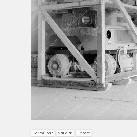
Járműipar
Vállalat
Export