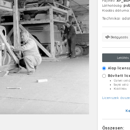
Fájlnév:
AF_BE
másik újdonsá
Láthatóság:
pub
járművet már g
Kiadás dátuma
a Szovjetunió
Technikai ada
Beágyazás
Letöltés
Alap licens
Bővített li
Üzleti cél
Sajtó célú
Kiállítás
Licenszek össze
K
Összesen: