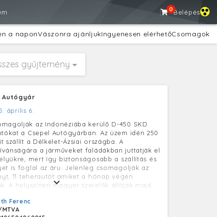
0
um
Belépés
en a napon
Vászonra ajánljuk
Ingyenesen elérhető
Csomagok
sszes gyűjtemény
l Autógyár
5. április 6.
omagolják az Indonéziába kerülő D-450 SKD
utókat a Csepel Autógyárban. Az üzem idén 250
 szállít a Délkelet-Ázsiai országba. A
vánságára a járműveket faládákban juttatják el
elyükre, mert így biztonságosabb a szállítás és
et is foglal az áru. Jelenleg csomagolják az
ányt, 11 teherautót amiket a hónap végén
ak. A helyszínen magyar szerelők állítják majd
ket. Elkészült a D 450 típusú, 15 tonna cementet
th Ferenc
es kéttartályos jármű mintapéldánya is, így a
/MTVA
t sorozatgyártását a jövő évben kezdik meg. A