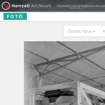
Nemzeti
Archívum
Főoldal
Fotótár
Rádióarchívu
FOTÓ
Összes típus