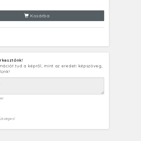
Kosárba
rkesztőnk!
mációt tud a képről, mint az eredeti képszöveg,
lünk!
ter
zükséges!