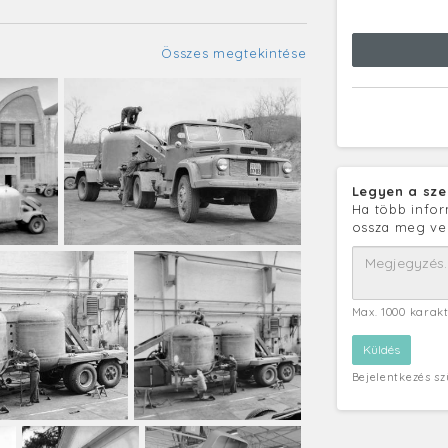
Összes megtekintése
Legyen a sze
Ha több infor
ossza meg ve
Max. 1000 karak
Bejelentkezés s