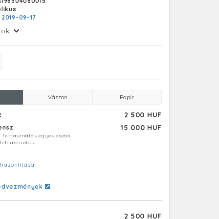
R196504060015
got, az egytartályos szintén cementszállító
likus
yártják, és az idén 700 ilyen kocsit szállítanak
:
2019-09-17
ba és Bulgáriába
tok:
Vászon
Papír
2 500 HUF
z
15 000 HUF
censz
ú felhasználás egyes esetei
 felhasználás
hasonlítása
edvezmények
2 500 HUF