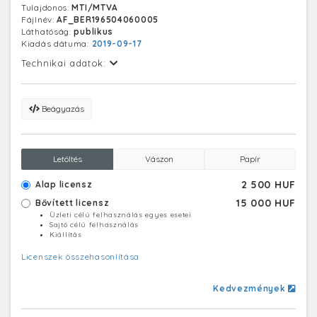
Tulajdonos:
MTI/MTVA
az áru. Jelenleg csomagolják az első szállítmányt, 11
Fájlnév:
AF_BER196504060005
teherautót amiket a hónap végén indítanak útnak. A
Láthatóság:
publikus
helyszínen magyar szerelők állítják majd össze
Kiadás dátuma:
2019-09-17
járműveket.
Technikai adatok:
Beágyazás
Letöltés
Vászon
Papír
2 500 HUF
Alap licensz
15 000 HUF
Bővített licensz
Üzleti célú felhasználás egyes esetei
Sajtó célú felhasználás
Kiállítás
Licenszek összehasonlítása
Kedvezmények