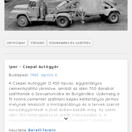
Járműipar
Vállalat
Közlekedés és szállítás
Ipar - Csepel Autógyár
Budapest,
1965. április 6.
A Csepel Autógyár D 450 típusú, egytartályos
cementszállító járműve, amiből az idén 700 darabot
szállítanak a Szovjetunióba és Bulgáriába. Újdonság a
15 tonna cementet szállítani képes kéttartályos járműv
melynek lekészült a mintapéldánya és a tervek szerint
sorozatgyártását a jövő évben kezdik meg. Az üzem
idén 250 tehergépkocsit szállít Indonéziába is. A
megrendelő kívánságára a járműveket faládákban
juttatják el rendeltetési helyükre, mert így
Készítette:
Bereth Ferenc
biztonságosabb a szállítás és kevesebb helyet is foglal