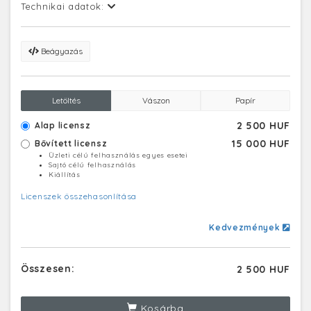
Technikai adatok:
Beágyazás
Letöltés
Vászon
Papír
2 500 HUF
Alap licensz
15 000 HUF
Bővített licensz
Üzleti célú felhasználás egyes esetei
Sajtó célú felhasználás
Kiállítás
Licenszek összehasonlítása
Kedvezmények
Összesen:
2 500 HUF
Kosárba