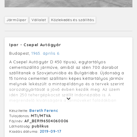
Járműipar
Vállalat
Közlekedés és szállítás
Ipar - Csepel Autógyár
Budapest,
1965. április 6.
A Csepel Autógyár D 450 típusú, egytartályos
cementszállító járműve, amiből az idén 700 darabot
szállítanak a Szovjetunióba és Bulgáriába. Újdonság a
15 tonna cementet szállítani képes kéttartályos járműv
melynek lekészült a mintapéldánya és a tervek szerint
sorozatgyártását a jövő évben kezdik meg. Az üzem
idén 250 tehergépkocsit szállít Indonéziába is. A
megrendelő kívánságára a járműveket faládákban
juttatják el rendeltetési helyükre, mert így
Készítette:
Bereth Ferenc
biztonságosabb a szállítás és kevesebb helyet is foglal
Tulajdonos:
MTI/MTVA
az áru. Jelenleg csomagolják az első szállítmányt, 11
Fájlnév:
AF_BER196504060006
teherautót amiket a hónap végén indítanak útnak. A
Láthatóság:
publikus
helyszínen magyar szerelők állítják majd össze
Kiadás dátuma:
2019-09-17
járműveket.