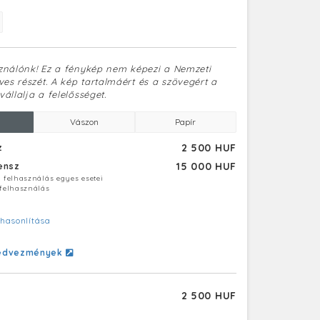
sználónk! Ez a fénykép nem képezi a Nemzeti
es részét. A kép tartalmáért és a szövegért a
vállalja a felelősséget.
Vászon
Papír
2 500 HUF
z
15 000 HUF
censz
ú felhasználás egyes esetei
 felhasználás
hasonlítása
edvezmények
2 500 HUF