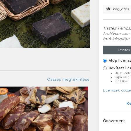
Beágyazás
Tisztelt Felha
Archívum szerv
fotó készítője 
Letöltés
Alap licens
Bővített li
Üzleti cél
Sajtó célú
Összes megtekintése
Kiállítás
Licenszek össze
K
Összesen: