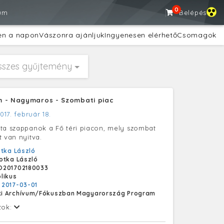
0
um
Belépés
en a napon
Vászonra ajánljuk
Ingyenesen elérhető
Csomagok
sszes gyűjtemény
m - Nagymaros - Szombati piac
017. február 18.
ta szappanok a Fő téri piacon, mely szombat
t van nyitva.
tka László
otka László
O201702180033
likus
:
2017-03-01
i Archívum/Fókuszban Magyarország Program
tok: