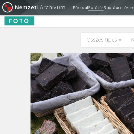
Nemzeti
Archívum
Főoldal
Fotótár
Rádióarchívu
FOTÓ
Összes típus