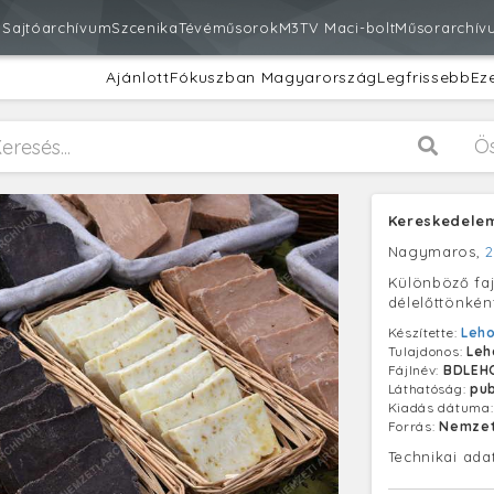
m
Sajtóarchívum
Szcenika
Tévéműsorok
M3
TV Maci-bolt
Műsorarchív
Ajánlott
Fókuszban Magyarország
Legfrissebb
Ez
Ö
Kereskedele
Nagymaros,
2
Különböző faj
délelőttönkén
Készítette:
Leho
Tulajdonos:
Leh
Fájlnév:
BDLEH
Láthatóság:
pub
Kiadás dátuma
Forrás:
Nemzet
Technikai ada