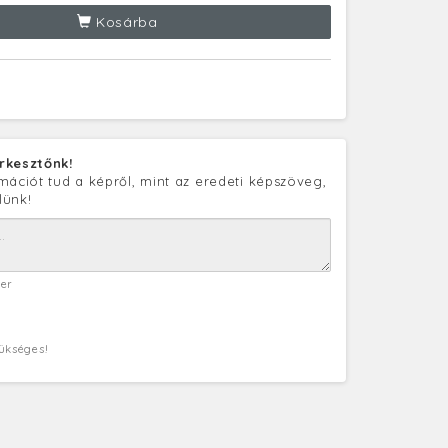
Kosárba
rkesztőnk!
mációt tud a képről, mint az eredeti képszöveg,
lünk!
ter
zükséges!