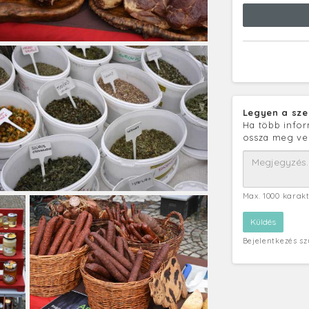
Legyen a sze
Ha több infor
ossza meg ve
Max. 1000 karak
Bejelentkezés s