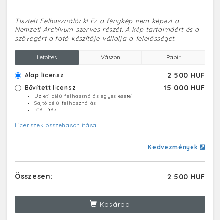
Tisztelt Felhasználónk! Ez a fénykép nem képezi a
Nemzeti Archívum szerves részét. A kép tartalmáért és a
szövegért a fotó készítője vállalja a felelősséget.
Letöltés
Vászon
Papír
2 500 HUF
Alap licensz
15 000 HUF
Bővített licensz
Üzleti célú felhasználás egyes esetei
Sajtó célú felhasználás
Kiállítás
Licenszek összehasonlítása
Kedvezmények
Összesen:
2 500 HUF
Kosárba