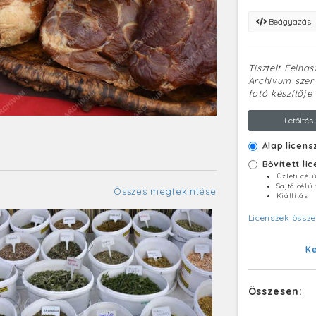
Beágyazás
Tisztelt Felha
Archívum szerv
fotó készítője 
Letöltés
Alap licens
Bővített li
Üzleti cél
Sajtó célú
Összes megtekintése
Kiállítás
Licenszek össze
K
Összesen: