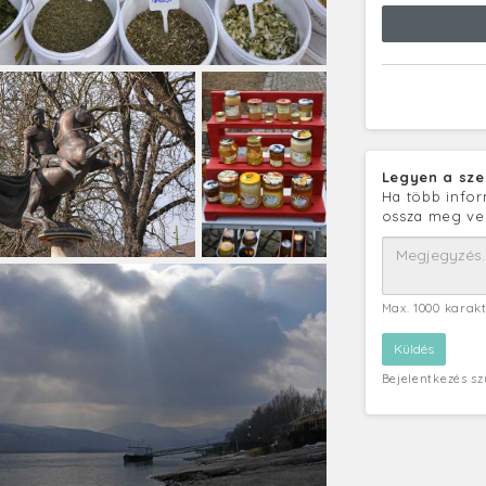
Legyen a sze
Ha több infor
ossza meg ve
Max. 1000 karak
Bejelentkezés s