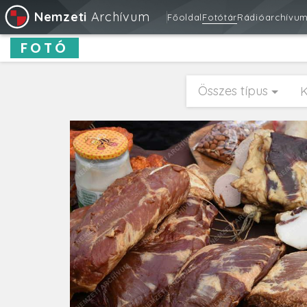
Nemzeti
Archívum
Főoldal
Fotótár
Rádióarchívu
FOTÓ
Összes típus