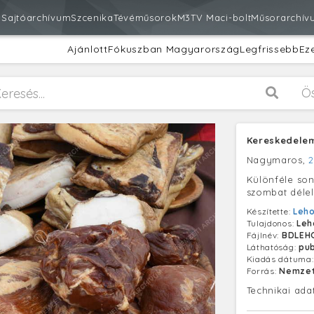
m
Sajtóarchívum
Szcenika
Tévéműsorok
M3
TV Maci-bolt
Műsorarchív
Ajánlott
Fókuszban Magyarország
Legfrissebb
Ez
Ö
Kereskedele
Nagymaros,
2
Különféle son
szombat délel
Készítette:
Leho
Tulajdonos:
Leh
Fájlnév:
BDLEH
Láthatóság:
pub
Kiadás dátuma
Forrás:
Nemzet
Technikai ada