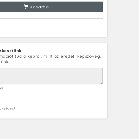
Kosárba
rkesztőnk!
mációt tud a képről, mint az eredeti képszöveg,
lünk!
ter
zükséges!