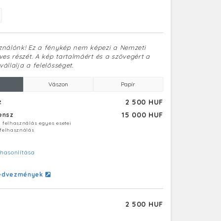
sználónk! Ez a fénykép nem képezi a Nemzeti
es részét. A kép tartalmáért és a szövegért a
vállalja a felelősséget.
Vászon
Papír
2 500 HUF
z
15 000 HUF
censz
ú felhasználás egyes esetei
 felhasználás
hasonlítása
edvezmények
2 500 HUF