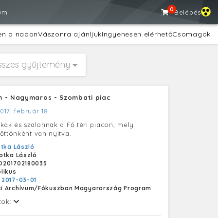
0
um
Belépés
en a napon
Vászonra ajánljuk
Ingyenesen elérhető
Csomagok
sszes gyűjtemény
m - Nagymaros - Szombati piac
017. február 18.
kák és szalonnák a Fő téri piacon, mely
őttönként van nyitva.
tka László
otka László
O201702180035
likus
:
2017-03-01
i Archívum/Fókuszban Magyarország Program
tok: