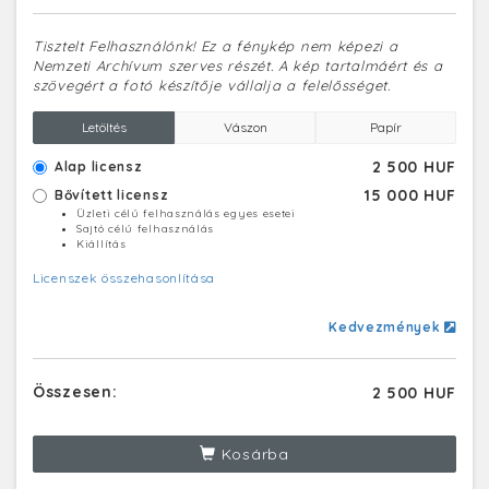
Tisztelt Felhasználónk! Ez a fénykép nem képezi a
Nemzeti Archívum szerves részét. A kép tartalmáért és a
szövegért a fotó készítője vállalja a felelősséget.
Letöltés
Vászon
Papír
2 500 HUF
Alap licensz
15 000 HUF
Bővített licensz
Üzleti célú felhasználás egyes esetei
Sajtó célú felhasználás
Kiállítás
Licenszek összehasonlítása
Kedvezmények
Összesen:
2 500 HUF
Kosárba