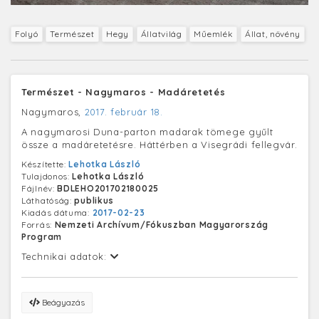
Folyó
Természet
Hegy
Állatvilág
Műemlék
Állat, növény
Természet - Nagymaros - Madáretetés
Nagymaros,
2017. február 18.
A nagymarosi Duna-parton madarak tömege gyűlt
össze a madáretetésre. Háttérben a Visegrádi fellegvár.
Készítette:
Lehotka László
Tulajdonos:
Lehotka László
Fájlnév:
BDLEHO201702180025
Láthatóság:
publikus
Kiadás dátuma:
2017-02-23
Forrás:
Nemzeti Archívum/Fókuszban Magyarország
Program
Technikai adatok:
Beágyazás