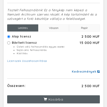
Tisztelt Felhasználónk! Ez a fénykép nem képezi a
Nemzeti Archívum szerves részét. A kép tartalmáért és a
szövegért a fotó készítője vállalja a felelősséget.
Letöltés
Vászon
Papír
2 500 HUF
Alap licensz
15 000 HUF
Bővített licensz
Üzleti célú felhasználás egyes esetei
Sajtó célú felhasználás
Kiállítás
Licenszek összehasonlítása
Kedvezmények
Összesen:
2 500 HUF
Kosárba