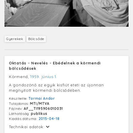
Gyerekek
Bölcsőde
Oktatás - Nevelés - Ebédelnek a körmendi
bölcsődések
Körmend,
1959. június 1.
A gondozónő az egyik kisfiút eteti az újonnan
megnyitott körmendi bölcsődében.
Készítette:
Tormai Andor
Tulajdonos:
MTI/MTVA
Fájlnév:
AF__TI195906010031
Láthatóság:
publikus
Kiadás dátuma:
2015-04-18
Technikai adatok: