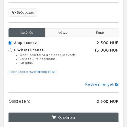
Beágyazás
Letöltés
Vászon
Papír
2 500 HUF
Alap licensz
15 000 HUF
Bővített licensz
Üzleti célú felhasználás egyes esetei
Sajtó célú felhasználás
Kiállítás
Licenszek összehasonlítása
Kedvezmények
Összesen:
2 500 HUF
Kosárba