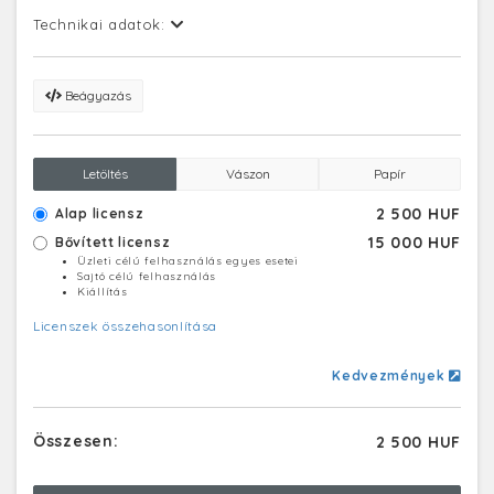
Technikai adatok:
Beágyazás
Letöltés
Vászon
Papír
2 500 HUF
Alap licensz
15 000 HUF
Bővített licensz
Üzleti célú felhasználás egyes esetei
Sajtó célú felhasználás
Kiállítás
Licenszek összehasonlítása
Kedvezmények
Összesen:
2 500 HUF