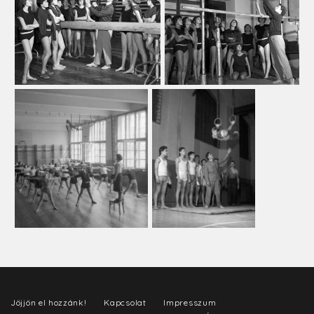
Jöjjön el hozzánk!
Kapcsolat
Impresszum