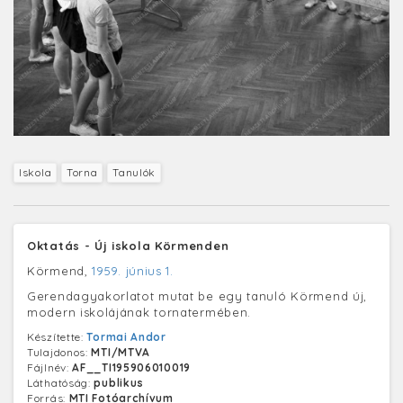
Iskola
Torna
Tanulók
Oktatás - Új iskola Körmenden
Körmend,
1959. június 1.
Gerendagyakorlatot mutat be egy tanuló Körmend új,
modern iskolájának tornatermében.
Készítette:
Tormai Andor
Tulajdonos:
MTI/MTVA
Fájlnév:
AF__TI195906010019
Láthatóság:
publikus
Forrás:
MTI Fotóarchívum