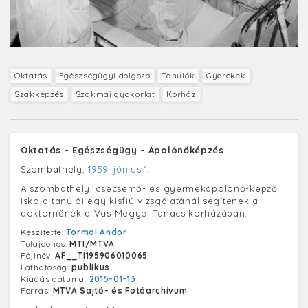
Oktatás
Egészségügyi dolgozó
Tanulók
Gyerekek
Szakképzés
Szakmai gyakorlat
Kórház
Oktatás - Egészségügy - Ápolónőképzés
Szombathely,
1959. június 1.
A szombathelyi csecsemő- és gyermekápolónő-képző
iskola tanulói egy kisfiú vizsgálatánál segítenek a
doktornőnek a Vas Megyei Tanács korházában.
Készítette:
Tormai Andor
Tulajdonos:
MTI/MTVA
Fájlnév:
AF__TI195906010065
Láthatóság:
publikus
Kiadás dátuma:
2015-01-13
Forrás:
MTVA Sajtó- és Fotóarchívum