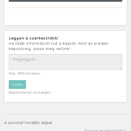
Legyen a szerkesztőnk!
Ha több információt tud a képről, mint az eredeti
képszöveg, ossza meg velünk!
Max. 1000 karakter
Bejelentkezés szükséges!
A sorozat további képei:
Összes megtekintése