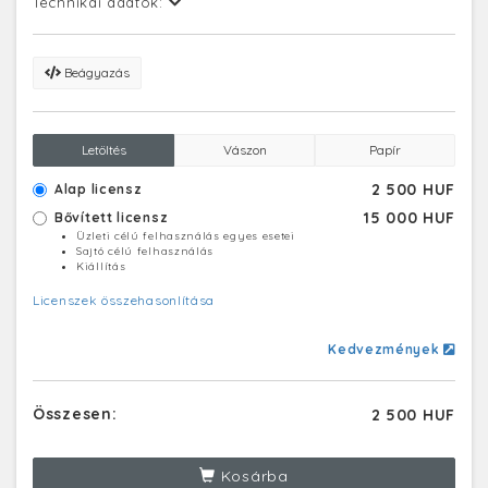
Technikai adatok:
Beágyazás
Letöltés
Vászon
Papír
2 500 HUF
Alap licensz
15 000 HUF
Bővített licensz
Üzleti célú felhasználás egyes esetei
Sajtó célú felhasználás
Kiállítás
Licenszek összehasonlítása
Kedvezmények
Összesen:
2 500 HUF
Kosárba