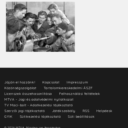
Jöjjön el hozzánk!
Kapcsolat
Impresszum
Közönségszolgálat
Tartalomkereskedelmi ÁSZF
Licenszek összehasonlítása
Felhasználási feltételek
MTVA - Jogi és adatvédelmi nyilatkozat
TV Maci-bolt - Adatkezelési tájékoztató
Szerzői jogi tájékoztató
Játékszabály
RSS
Helpdesk
GYIK
Sütikezelési tájékoztató
Süti beállítások
© 2026 MTVA. Minden jog fenntartva.