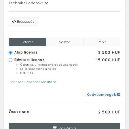
Technikai adatok:
Beágyazás
Letöltés
Vászon
Papír
2 500 HUF
Alap licensz
15 000 HUF
Bővített licensz
Üzleti célú felhasználás egyes esetei
Sajtó célú felhasználás
Kiállítás
Licenszek összehasonlítása
Kedvezmények
Összesen:
2 500 HUF
Kosárba