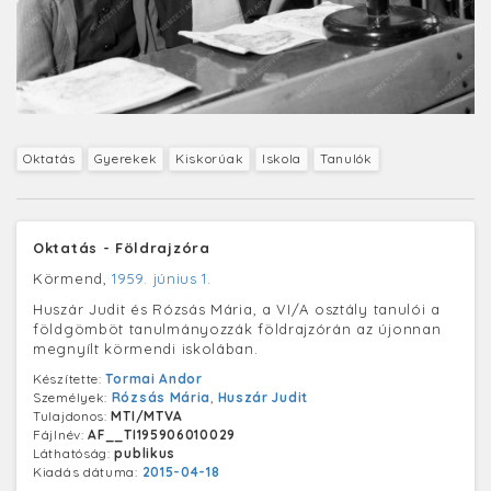
Oktatás
Gyerekek
Kiskorúak
Iskola
Tanulók
Oktatás - Földrajzóra
Körmend,
1959. június 1.
Huszár Judit és Rózsás Mária, a VI/A osztály tanulói a
földgömböt tanulmányozzák földrajzórán az újonnan
megnyílt körmendi iskolában.
Készítette:
Tormai Andor
Személyek:
Rózsás Mária
,
Huszár Judit
Tulajdonos:
MTI/MTVA
Fájlnév:
AF__TI195906010029
Láthatóság:
publikus
Kiadás dátuma:
2015-04-18