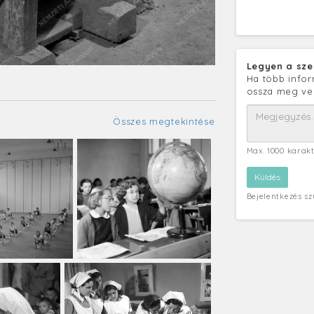
Legyen a sze
Ha több infor
ossza meg ve
Összes megtekintése
Max. 1000 karak
Bejelentkezés s