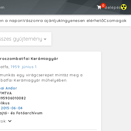
0
um
Belépés
en a napon
Vászonra ajánljuk
Ingyenesen elérhető
Csomagok
sszes gyűjtemény
aroszombatfai Kerámiagyár
atfa,
1959. június 1.
munkás egy virágcserepet mintáz meg a
atfai Kerámiagyár műhelyében.
ai Andor
/MTVA
195906010082
likus
:
2015-06-04
ajtó- és Fotóarchívum
tok: