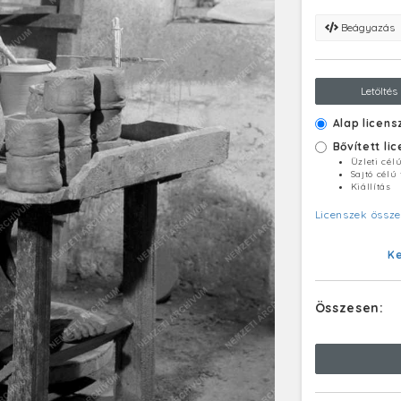
Beágyazás
Letöltés
Alap licens
Bővített li
Üzleti cél
Sajtó célú
Kiállítás
Licenszek össze
K
Összesen: