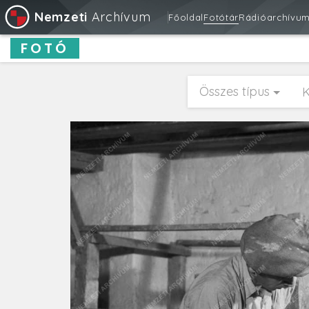
Nemzeti
Archívum
Főoldal
Fotótár
Rádióarchívu
FOTÓ
Összes típus