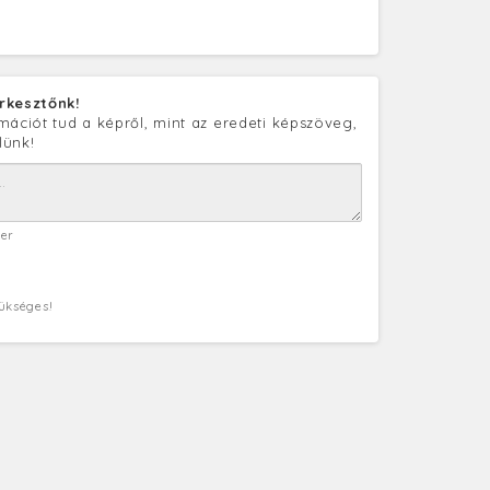
rkesztőnk!
mációt tud a képről, mint az eredeti képszöveg,
lünk!
ter
zükséges!