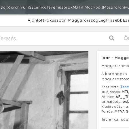
m
Sajtóarchívum
Szcenika
Tévéműsorok
M3
TV Maci-bolt
Műsorarchív
Ajánlott
Fókuszban Magyarország
Legfrissebb
Ez
Ö
Ipar - Magy
Magyarszomb
A korongozó 
Magyaroszomb
Készítette:
Torm
Tulajdonos:
MTI
Fájlnév:
AF__TI
Láthatóság:
pub
Kiadás dátuma
Forrás:
MTVA S
Technikai ada