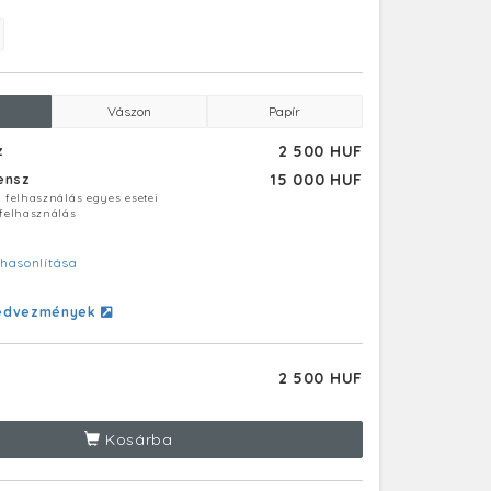
Vászon
Papír
2 500 HUF
z
15 000 HUF
censz
ú felhasználás egyes esetei
 felhasználás
hasonlítása
edvezmények
2 500 HUF
Kosárba