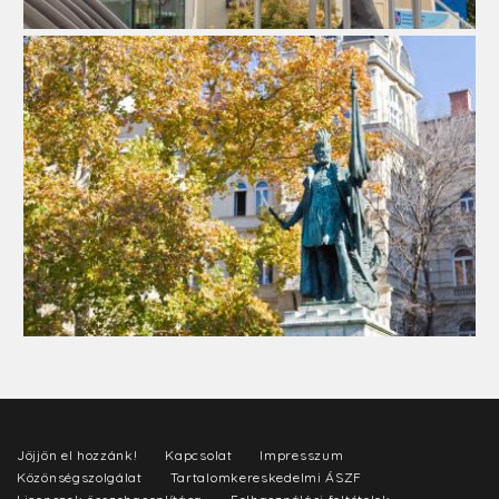
Jöjjön el hozzánk!
Kapcsolat
Impresszum
Közönségszolgálat
Tartalomkereskedelmi ÁSZF