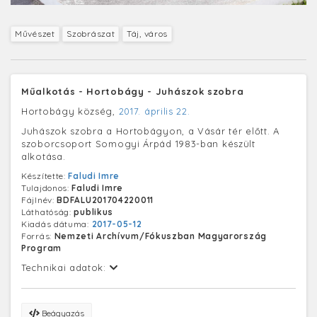
Művészet
Szobrászat
Táj, város
Műalkotás - Hortobágy - Juhászok szobra
Hortobágy község,
2017. április 22.
Juhászok szobra a Hortobágyon, a Vásár tér előtt. A
szoborcsoport Somogyi Árpád 1983-ban készült
alkotása.
Készítette:
Faludi Imre
Tulajdonos:
Faludi Imre
Fájlnév:
BDFALU201704220011
Láthatóság:
publikus
Kiadás dátuma:
2017-05-12
Forrás:
Nemzeti Archívum/Fókuszban Magyarország
Program
Technikai adatok:
Beágyazás