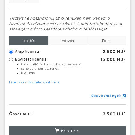
Tisztelt Felhasználónk! Ez a fénykép nem képezi a
Nemzeti Archívum szerves részét. A kép tartalmáért és a
szövegért a fotó készítője vállalja a felelősséget.
Letöltés
Vászon
Papír
2 500 HUF
Alap licensz
15 000 HUF
Bővített licensz
Üzleti célú felhasználás egyes esetei
Sajtó célú felhasználás
Kiállítás
Licenszek összehasonlítása
Kedvezmények
Összesen:
2 500 HUF
Kosárba