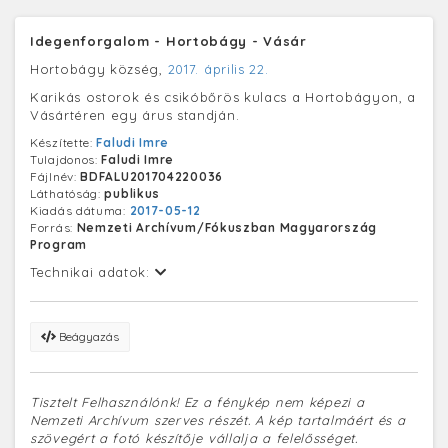
Idegenforgalom - Hortobágy - Vásár
Hortobágy község,
2017. április 22.
Karikás ostorok és csikóbőrös kulacs a Hortobágyon, a
Vásártéren egy árus standján.
Készítette:
Faludi Imre
Tulajdonos:
Faludi Imre
Fájlnév:
BDFALU201704220036
Láthatóság:
publikus
Kiadás dátuma:
2017-05-12
Forrás:
Nemzeti Archívum/Fókuszban Magyarország
Program
Technikai adatok:
Beágyazás
Tisztelt Felhasználónk! Ez a fénykép nem képezi a
Nemzeti Archívum szerves részét. A kép tartalmáért és a
szövegért a fotó készítője vállalja a felelősséget.