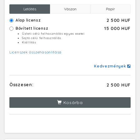
Letöltés
Vászon
Papír
2 500 HUF
Alap licensz
15 000 HUF
Bővített licensz
Üzleti célú felhasználás egyes esetei
Sajtó célú felhasználás
Kiállítás
Licenszek összehasonlítása
Kedvezmények
Összesen:
2 500 HUF
Kosárba