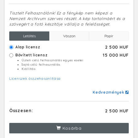
Tisztelt Felhasználónk! Ez a fénykép nem képezi a
Nemzeti Archívum szerves részét. A kép tartalmáért és a
szövegért a fotó készítője vállalja a felelősséget.
Letöltés
Vászon
Papír
2 500 HUF
Alap licensz
15 000 HUF
Bővített licensz
Üzleti célú felhasználás egyes esetei
Sajtó célú felhasználás
Kiállítás
Licenszek összehasonlítása
Kedvezmények
Összesen:
2 500 HUF
Kosárba