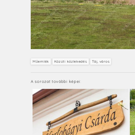
Műemlék
Közúti közlekedés
Táj, város
A sorozat további képei: