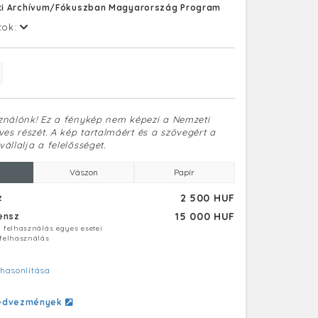
i Archívum/Fókuszban Magyarország Program
tok:
sználónk! Ez a fénykép nem képezi a Nemzeti
es részét. A kép tartalmáért és a szövegért a
vállalja a felelősséget.
Vászon
Papír
2 500 HUF
z
15 000 HUF
censz
ú felhasználás egyes esetei
 felhasználás
hasonlítása
edvezmények