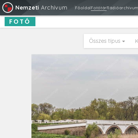
Nemzeti
Archívum
Főoldal
Fotótár
Rádióarchívu
FOTÓ
Összes típus