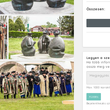
Összesen:
Legyen a sze
Ha több infor
ossza meg ve
Max. 1000 karak
Bejelentkezés s