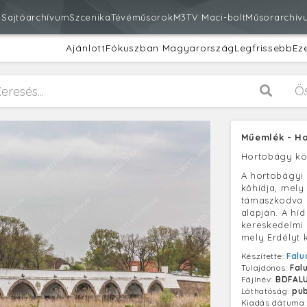
m
Sajtóarchívum
Szcenika
Tévéműsorok
M3
TV Maci-bolt
Műsorarchív
Ajánlott
Fókuszban Magyarország
Legfrissebb
Ez
Ö
Műemlék - Ho
Hortobágy k
A hortobágyi 
kőhídja, mely 
támaszkodva. 
alapján. A híd
kereskedelmi ú
mely Erdélyt 
Készítette:
Falu
Tulajdonos:
Fal
Fájlnév:
BDFAL
Láthatóság:
pub
Kiadás dátuma