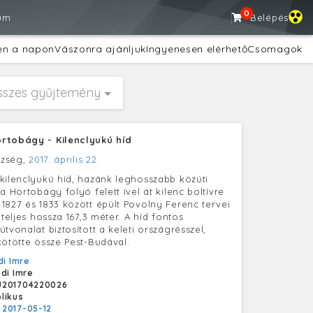
0
um
Belépés
en a napon
Vászonra ajánljuk
Ingyenesen elérhető
Csomagok
sszes gyűjtemény
rtobágy - Kilenclyukú híd
özség,
2017. április 22.
kilenclyukú híd, hazánk leghosszabb közúti
a Hortobágy folyó felett ível át kilenc boltívre
1827 és 1833 között épült Povolny Ferenc tervei
 teljes hossza 167,3 méter. A híd fontos
tvonalat biztosított a keleti országrésszel,
kötötte össze Pest-Budával.
di Imre
udi Imre
U201704220026
likus
:
2017-05-12