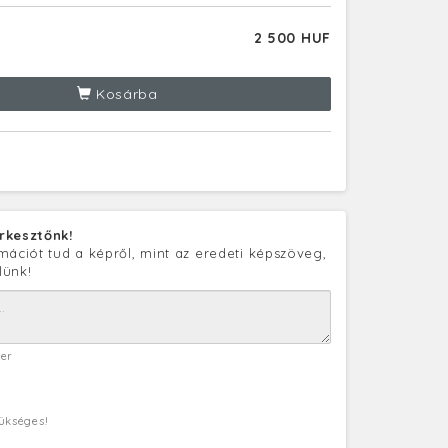
2 500 HUF
Kosárba
rkesztőnk!
mációt tud a képről, mint az eredeti képszöveg,
lünk!
ter
zükséges!