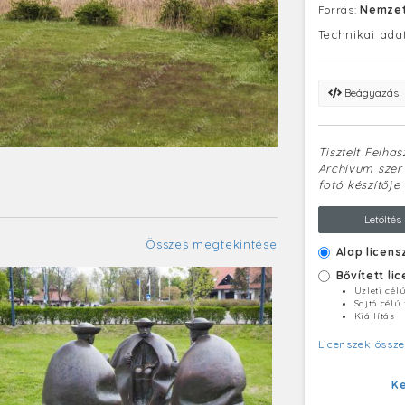
Forrás:
Nemzet
Technikai ada
Beágyazás
Tisztelt Felha
Archívum szerv
fotó készítője 
Letöltés
Összes megtekintése
Alap licens
Bővített li
Üzleti cél
Sajtó célú
Kiállítás
Licenszek össze
K