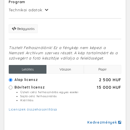
Program
Technikai adatok:
Beágyazás
Tisztelt Felhasználónk! Ez a fénykép nem képezi a
Nemzeti Archívum szerves részét. A kép tartalmáért és a
szövegért a fotó készítője vállalja a felelősséget.
Letöltés
Vászon
Papír
2 500 HUF
Alap licensz
15 000 HUF
Bővített licensz
Üzleti célú felhasználás egyes esetei
Sajtó célú felhasználás
Kiállítás
Licenszek összehasonlítása
Kedvezmények