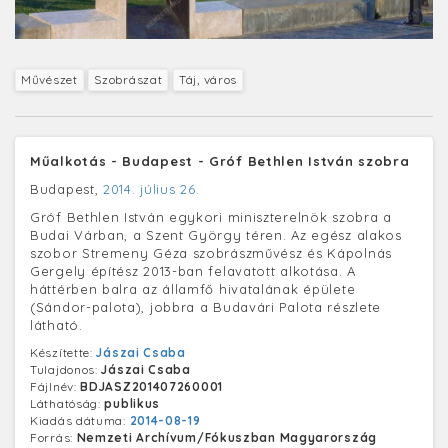
Művészet
Szobrászat
Táj, város
Műalkotás - Budapest - Gróf Bethlen István szobra
Budapest,
2014. július 26.
Gróf Bethlen István egykori miniszterelnök szobra a
Budai Várban, a Szent György téren. Az egész alakos
szobor Stremeny Géza szobrászművész és Kápolnás
Gergely építész 2013-ban felavatott alkotása. A
háttérben balra az államfő hivatalának épülete
(Sándor-palota), jobbra a Budavári Palota részlete
látható.
Készítette:
Jászai Csaba
Tulajdonos:
Jászai Csaba
Fájlnév:
BDJASZ201407260001
Láthatóság:
publikus
Kiadás dátuma:
2014-08-19
Forrás:
Nemzeti Archívum/Fókuszban Magyarország