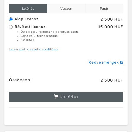
Letöltés
Vászon
Papír
2 500 HUF
Alap licensz
15 000 HUF
Bővített licensz
Üzleti célú felhasználás egyes esetei
Sajtó célú felhasználás
Kiállítás
Licenszek összehasonlítása
Kedvezmények
Összesen:
2 500 HUF
Kosárba