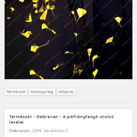
Természet
Növényvilág
Időjárás
Természet - Debrecen - A páfrányfenyő utolsó
levelei
Debrecen,
2019. december 1.