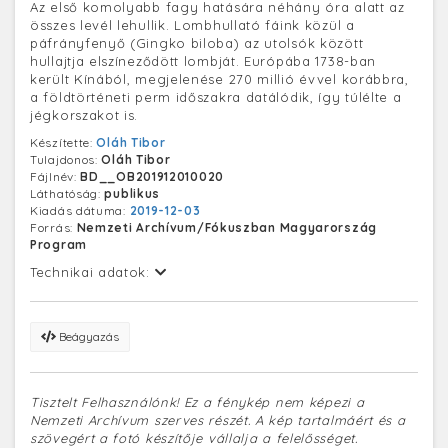
Az első komolyabb fagy hatására néhány óra alatt az
összes levél lehullik. Lombhullató fáink közül a
páfrányfenyő (Gingko biloba) az utolsók között
hullajtja elszíneződött lombját. Európába 1738-ban
került Kínából, megjelenése 270 millió évvel korábbra,
a földtörténeti perm időszakra datálódik, így túlélte a
jégkorszakot is.
Készítette:
Oláh Tibor
Tulajdonos:
Oláh Tibor
Fájlnév:
BD__OB201912010020
Láthatóság:
publikus
Kiadás dátuma:
2019-12-03
Forrás:
Nemzeti Archívum/Fókuszban Magyarország
Program
Technikai adatok:
Beágyazás
Tisztelt Felhasználónk! Ez a fénykép nem képezi a
Nemzeti Archívum szerves részét. A kép tartalmáért és a
szövegért a fotó készítője vállalja a felelősséget.